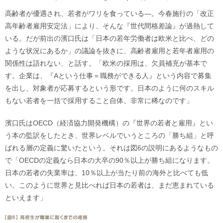
高齢者が優遇され、若者がワリを食っている―。今春施行の「改正
高年齢者雇用安定法」により、そんな『世代間格差論』が過熱して
いる。だが前出の濱口氏は「日本の若年労働者は欧米と比べ、どの
ような状況にあるか」の議論を抜きに、高齢者雇用と若年者雇用の
関係性は語れない、と話す。「欧米の採用は、欠員補充が基本で
す。企業は、『Aという仕事＝職務ができる人』という内容で募集
を出し、対象者が応募するという形です。日本のように何のスキル
もない若者を一括で採用すること自体、非常に稀なのです」
濱口氏はOECD（経済協力開発機構）の『世界の若者と雇用』とい
う本の監訳をしたとき、世界レベルでいうところの「勝ち組」と呼
ばれる層の定義に驚いたという。それは図6の説明にあるようなもの
で「OECDの定義なら日本の大卒の90％以上が勝ち組になります。
日本の若者の失業率は、10％以上が当たり前の海外と比べても低
い。このように世界と見比べれば日本の若者は、まだ恵まれている
といえます」