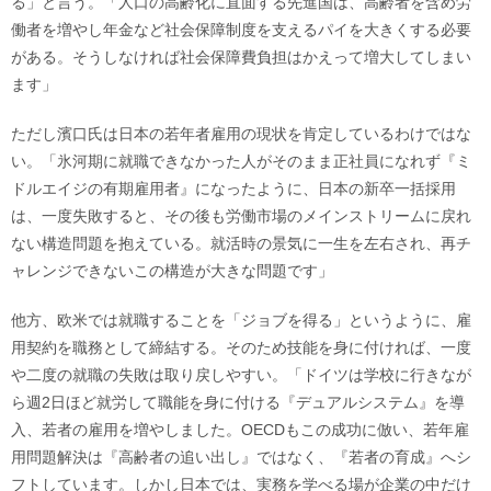
る」と言う。「人口の高齢化に直面する先進国は、高齢者を含め労
働者を増やし年金など社会保障制度を支えるパイを大きくする必要
がある。そうしなければ社会保障費負担はかえって増大してしまい
ます」
ただし濱口氏は日本の若年者雇用の現状を肯定しているわけではな
い。「氷河期に就職できなかった人がそのまま正社員になれず『ミ
ドルエイジの有期雇用者』になったように、日本の新卒一括採用
は、一度失敗すると、その後も労働市場のメインストリームに戻れ
ない構造問題を抱えている。就活時の景気に一生を左右され、再チ
ャレンジできないこの構造が大きな問題です」
他方、欧米では就職することを「ジョブを得る」というように、雇
用契約を職務として締結する。そのため技能を身に付ければ、一度
や二度の就職の失敗は取り戻しやすい。「ドイツは学校に行きなが
ら週2日ほど就労して職能を身に付ける『デュアルシステム』を導
入、若者の雇用を増やしました。OECDもこの成功に倣い、若年雇
用問題解決は『高齢者の追い出し』ではなく、『若者の育成』へシ
フトしています。しかし日本では、実務を学べる場が企業の中だけ