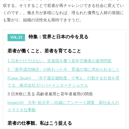
収する。そうすることで若者が再チャレンジできる社会に変えてい
くのです」。働き方が多様になれば、埋もれた優秀な人材の発掘に
も繋がり、組織の活性化も期待できそうだ。
特集：世界と日本の今を見る
VOL.33
若者が働くこと、若者を育てること
1.日本だけではない、先進国を覆う若年労働者の雇用問題
2.「新卒成功物語」が終わった今、育成の場に求められること
[Case Study] 「寺子屋店舗制度」で考え、行動する社員を育
てる 株式会社ガリバーインターナショナル
3.日米欧に見る 高齢者雇用と若年者雇用の関係
[reserch] 大学･短大卒～25歳にアンケート調査 新社会人の
イマドキ仕事観
若者の仕事観、私はこう捉える