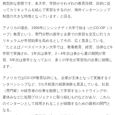
典型的な形態です。各大学、学部がそれぞれの教育目標、目的に従
ってカリキュラムを組んで実習をするのが、海外インターンシップ
制度の大きな特徴となっています」と語る。
アメリカの場合、1906年にシンシナティ大学で始まったCO-OP（コ
ープ）教育という、専門分野の座学と企業での実習を交互に行うカ
リキュラムが学習効果を高めるとして今日、広く普及している。
「たとえばノースイースタン大学では、教養教育、経営、法律など6
学部で実施され、1年次は座学、2～4年次は春から夏の期間が実
習、5年次は座学となっており、多くの学生が実習先の企業に就職し
ます」
アメリカではCO-OP教育以外にも、企業が主体となって実施するイ
ンターンシップなど、3カ月程度の就業体験も普及している。社員
（専門家）や経営者の仕事を観察して学習するシャドウイングや、
夏休みなどに短期プロジェクトに取り組むものなどがあり、これら
のインターンとして採用されることが就職するための最初の関門と
なる。