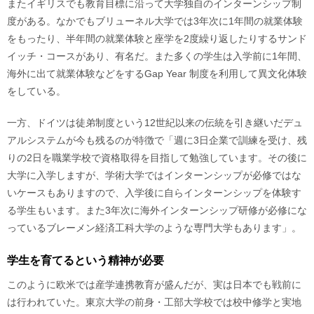
またイギリスでも教育目標に沿って大学独自のインターンシップ制
度がある。なかでもブリューネル大学では3年次に1年間の就業体験
をもったり、半年間の就業体験と座学を2度繰り返したりするサンド
イッチ・コースがあり、有名だ。また多くの学生は入学前に1年間、
海外に出て就業体験などをするGap Year 制度を利用して異文化体験
をしている。
一方、ドイツは徒弟制度という12世紀以来の伝統を引き継いだデュ
アルシステムが今も残るのが特徴で「週に3日企業で訓練を受け、残
りの2日を職業学校で資格取得を目指して勉強しています。その後に
大学に入学しますが、学術大学ではインターンシップが必修ではな
いケースもありますので、入学後に自らインターンシップを体験す
る学生もいます。また3年次に海外インターンシップ研修が必修にな
っているブレーメン経済工科大学のような専門大学もあります」。
学生を育てるという精神が必要
このように欧米では産学連携教育が盛んだが、実は日本でも戦前に
は行われていた。東京大学の前身・工部大学校では校中修学と実地