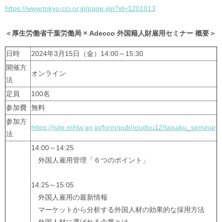
https://www.tokyo-cci.or.jp/page.jsp?id=1201013
＜厚生労働省千葉労働局 × Adecco 外国籍人財雇用セミナー 概要＞
日時
2024年3月15日（金）14:00～15:30
開催方
オンライン
法
定員
100名
参加費
無料
参加方
https://jsite.mhlw.go.jp/form/pub/roudou12/taisaku_seminar
法
14:00～14:25
外国人雇用管理「６つのポイント」
14:25～15:05
外国人雇用の最新情報
マーケットから分析する外国人材の効果的な採用方法