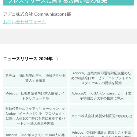
プレスリリースに関するお問い合わせ先
アデコ株式会社 Communications部
お問い合わせフォーム
ニュースリリース 2024年
Adecco、企業の内部通報対応支援のた
アデコ、岡山県津山市へ「地域活性化起
めの相談窓口サービス「コンプライアン
業人」を派遣
スダイヤル」の提供を開始
Adecco、転職希望者向け求人情報サイ
Adeccoの「IKIGAI Compass」が、十文
トをリニューアル
字学園女子大学の授業に導入
運動代替セルフケアソリューション「e-
Nudge（イーナッジ）®」プロジェクト
アデコ株式会社 経営体制変更のお知らせ
始動：人生100年時代を共に変革するパ
ートナー法人募集を開始
Adecco、公益財団法人 東京しごと財団
Adecco、2027年末までに85,000人の難