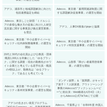
アデコ、浦添市と地域課題解決に向けた
Adecco、東京都「雇用関連諸制度に関
包括連携協定を締結
する課題解決促進事業」の運営を開始
Adecco、東京しごと財団「ミドルシニ
アの多様な働き方の促進に向けた人材交
アデコ、人事DX推進のjinjerと協業
流支援に関する事業及び拠点運営業務」
を受託
Adecco、東京都「中小企業サイバーセ
Adecco、東京都「中小企業サイバーセ
キュリティ社内体制整備事業」の運営を
キュリティ特別支援事業」の運営を開始
開始
20代と30代の会社員および公務員・団体
職員1,000人を対象にした「ゆるブラッ
ク」に関する調査：現在の勤務先がホワ
Adecco、山形県「障がい者雇用啓発事
イト企業だと考えている若手社員・職員
業」の運営を開始
の4割以上が、勤務先は「ゆるブラッ
ク」であるとも考えている
「ダンディ坂野」＆「髭男爵」がキャリ
ア迷子！？人財派遣、アウトソーシング
Adecco、東京都「中小企業サイバーセ
事業のAdeccoの”フィクションムービ
キュリティ基本対策事業」の運営を開始
ー”に初出演：Web動画を6月4日（火）
からAdecco公式TikTokにて公開
アデコの生きがい発見プログラム
Adecco、千葉県より「令和6年度 外国人
「IKIGAI Compass」が、北海道東神楽