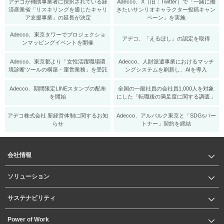
アデコが補助事業者に採択されている経
Adecco、X（旧：Twitter）で「一緒に働
済産業省「リスキリングを通じたキャリ
きたいサンリオキャラクター投稿キャン
ア支援事業」の延長が決定
ペーン」を実施
Adecco、東京タワーでプロジェクショ
アデコ、「えるぼし」の認定を取得
ンマッピングイベントを開催
Adecco、東京都より「女性活躍職場環
Adecco、人財派遣事業におけるマッチ
境診断ツールの構築・運営業務」を受託
ングシステムを刷新し、AIを導入
Adecco、期間限定LINEスタンプの配布
全国の一般社員の会社員1,000人を対象
を開始
にした「転職後の満足度に関する調査」
アデコ株式会社 新経営体制に関するお知
Adecco、アルバルク東京と「SDGsパー
らせ
トナー」契約を締結
会社情報
ソリューション
サステナビリティ
Power of Work