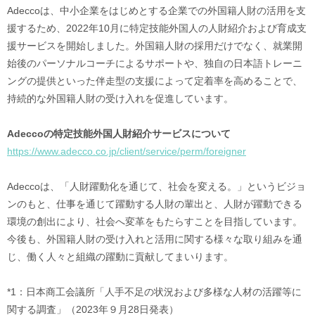
Adeccoは、中小企業をはじめとする企業での外国籍人財の活用を支
援するため、2022年10月に特定技能外国人の人財紹介および育成支
援サービスを開始しました。外国籍人財の採用だけでなく、就業開
始後のパーソナルコーチによるサポートや、独自の日本語トレーニ
ングの提供といった伴走型の支援によって定着率を高めることで、
持続的な外国籍人財の受け入れを促進しています。
Adeccoの特定技能外国人財紹介サービスについて
https://www.adecco.co.jp/client/service/perm/foreigner
Adeccoは、「人財躍動化を通じて、社会を変える。」というビジョ
ンのもと、仕事を通じて躍動する人財の輩出と、人財が躍動できる
環境の創出により、社会へ変革をもたらすことを目指しています。
今後も、外国籍人財の受け入れと活用に関する様々な取り組みを通
じ、働く人々と組織の躍動に貢献してまいります。
*1：日本商工会議所「人手不足の状況および多様な人材の活躍等に
関する調査」（2023年９月28日発表）