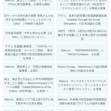
Adecco、東京しごと財団「ミドルシニ
ソニック コネクト ✕ ルネサンス 女性の
アPro人材支援事業」の運営を開始
キャリア開発支援のため、5社合同で
「クロスメンタリング」の取組を推進
元サッカー日本代表の槙野 智章さんが出
アデコ、世界の経営層の意識調査報告書
演するLHH転職エージェントのラジオ
「Leading Through the Great
CMが、J-WAVEで放送中
Disruption」の日本語版を公開
X世代・Y世代・Z世代の3世代2,050人の
日本経済新聞「中年が幸せな企業 上位
働き手を対象にした仕事に関する比較調
50社」に当社がランクイン
査
アデコ 首都圏1事業所、「TOKYOパパ
育業促進企業」ゴールドに登録 ～ 東京
Adecco、「KISHIWADA EXPO」に
新宿の拠点で男性の育児休業取得100%
「IKIGAI Compass」を出展
を達成 ～
Adecco、愛知県より「外国人材確保支
Adecco Group、Salesforceとの協力関係
援事業」を受託
強化でAI統合を加速
AIは、働き手が1日あたり平均1時間節約
Adecco、サンリオキャラクターズとの
することに貢献 ― Adecco Groupがグロ
コラボキャンペーン「サンリオキャラク
ーバル調査「Global Workforce of the
ター派遣プロジェクト」を実施
Future（2024年版）」を発表 ―
Adecco、福岡エリアで地上波TVCFと地
Adecco、外食業の特定技能2号技能測定
下鉄中吊り広告を開始
試験合格支援プログラムの提供を開始