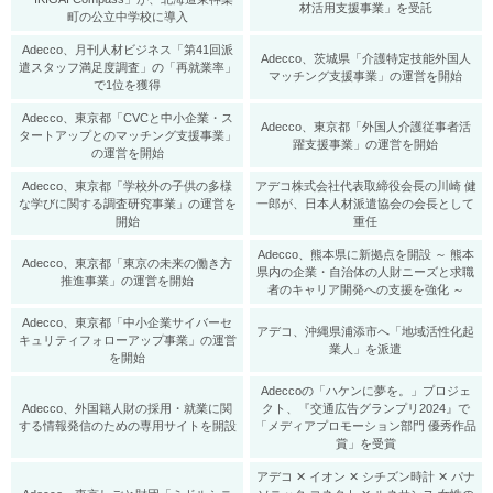
材活用支援事業」を受託
町の公立中学校に導入
Adecco、月刊人材ビジネス「第41回派
Adecco、茨城県「介護特定技能外国人
遣スタッフ満足度調査」の「再就業率」
マッチング支援事業」の運営を開始
で1位を獲得
Adecco、東京都「CVCと中小企業・ス
Adecco、東京都「外国人介護従事者活
タートアップとのマッチング支援事業」
躍支援事業」の運営を開始
の運営を開始
Adecco、東京都「学校外の子供の多様
アデコ株式会社代表取締役会長の川崎 健
な学びに関する調査研究事業」の運営を
一郎が、日本人材派遣協会の会長として
開始
重任
Adecco、熊本県に新拠点を開設 ～ 熊本
Adecco、東京都「東京の未来の働き方
県内の企業・自治体の人財ニーズと求職
推進事業」の運営を開始
者のキャリア開発への支援を強化 ～
Adecco、東京都「中小企業サイバーセ
アデコ、沖縄県浦添市へ「地域活性化起
キュリティフォローアップ事業」の運営
業人」を派遣
を開始
Adeccoの「ハケンに夢を。」プロジェ
Adecco、外国籍人財の採用・就業に関
クト、『交通広告グランプリ2024』で
する情報発信のための専用サイトを開設
「メディアプロモーション部門 優秀作品
賞」を受賞
アデコ ✕ イオン ✕ シチズン時計 ✕ パナ