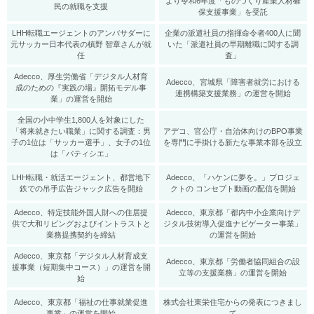
より令和6年度「ものづくり産業人材確
民の就職を支援
保支援事業」を受託
LHH転職エージェントのアンバサダーに
企業の派遣社員の指揮命令者400人に聞
元サッカー日本代表の槙野 智章さんが就
いた「派遣社員の早期離職に関する調
任
査」
Adecco、厚生労働省「デジタル人材育
Adecco、宮城県「障害者就労における
成のための『実践の場』開拓モデル事
連携構築支援業務」の運営を開始
業」の運営を開始
全国の小中学生1,800人を対象にした
「将来就きたい職業」に関する調査：男
アデコ、官公庁・自治体向けのBPO事業
子の1位は「サッカー選手」、女子の1位
を専門に手掛ける新たな事業本部を設立
は「パティシエ」
LHH転職・就活エージェント、都営地下
Adecco、「ハケンに夢を。」プロジェ
鉄での吊手広告ジャック広告を開始
クトの コンセプト動画の配信を開始
Adecco、特定技能外国人財への住居提
Adecco、東京都「都内中小企業向けデ
供で大和リビングおよびイントラストと
ジタル技術導入促進ナビゲーター事業」
業務提携契約を締結
の運営を開始
Adecco、東京都「デジタル人材育成支
Adecco、東京都「労働者協同組合の設
援事業（短期集中コース）」の運営を開
立等の支援業務」の運営を開始
始
Adecco、東京都「福祉の仕事就業促進
株式会社東栄住宅からの発表につきまし
事業」の運営を開始
て