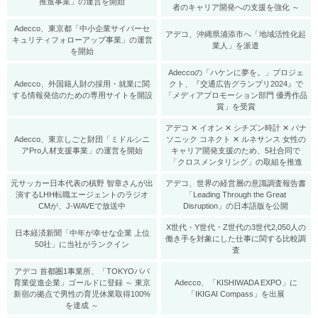
推進事業」の運営を開始
者のキャリア開発への支援を強化 ～
Adecco、東京都「中小企業サイバーセ
アデコ、沖縄県浦添市へ「地域活性化起
キュリティフォローアップ事業」の運営
業人」を派遣
を開始
Adeccoの「ハケンに夢を。」プロジェ
Adecco、外国籍人財の採用・就業に関
クト、『交通広告グランプリ2024』で
する情報発信のための専用サイトを開設
「メディアプロモーション部門 優秀作品
賞」を受賞
アデコ ✕ イオン ✕ シチズン時計 ✕ パナ
Adecco、東京しごと財団「ミドルシニ
ソニック コネクト ✕ ルネサンス 女性の
アPro人材支援事業」の運営を開始
キャリア開発支援のため、5社合同で
「クロスメンタリング」の取組を推進
元サッカー日本代表の槙野 智章さんが出
アデコ、世界の経営層の意識調査報告書
演するLHH転職エージェントのラジオ
「Leading Through the Great
CMが、J-WAVEで放送中
Disruption」の日本語版を公開
X世代・Y世代・Z世代の3世代2,050人の
日本経済新聞「中年が幸せな企業 上位
働き手を対象にした仕事に関する比較調
50社」に当社がランクイン
査
アデコ 首都圏1事業所、「TOKYOパパ
育業促進企業」ゴールドに登録 ～ 東京
Adecco、「KISHIWADA EXPO」に
新宿の拠点で男性の育児休業取得100%
「IKIGAI Compass」を出展
を達成 ～