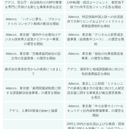
アデコ、官公庁・自治体向けのBPO事業
LHH転職・就活エージェント、都営地下
を専門に手掛ける新たな事業本部を設立
鉄での吊手広告ジャック広告を開始
Adecco、特定技能外国人財への住居提
Adecco、「ハケンに夢を。」プロジェ
供で大和リビングおよびイントラストと
クトの コンセプト動画の配信を開始
業務提携契約を締結
Adecco、東京都「都内中小企業向けデ
Adecco、東京都「デジタル人材育成支
ジタル技術導入促進ナビゲーター事業」
援事業（短期集中コース）」の運営を開
の運営を開始
始
Adecco、東京都「労働者協同組合の設
Adecco、東京都「福祉の仕事就業促進
立等の支援業務」の運営を開始
事業」の運営を開始
株式会社東栄住宅からの発表につきまし
アデコ、浦添市と地域課題解決に向けた
て
包括連携協定を締結
Adecco、東京しごと財団「ミドルシニ
Adecco、東京都「雇用関連諸制度に関
アの多様な働き方の促進に向けた人材交
する課題解決促進事業」の運営を開始
流支援に関する事業及び拠点運営業務」
を受託
Adecco、東京都「中小企業サイバーセ
アデコ、人事DX推進のjinjerと協業
キュリティ社内体制整備事業」の運営を
開始
20代と30代の会社員および公務員・団体
職員1,000人を対象にした「ゆるブラッ