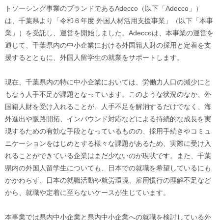
トソーシング事業のブランドであるAdecco（以下「Adecco」）
は、千葉県より「令和６年度 外国人材活用支援事業」（以下「本事
業」）を受託し、運営を開始しました。Adeccoは、本事業の運営を
通じて、千葉県内の中小企業における外国籍人財の採用と定着を支
援するとともに、外国人留学生の就業をサポートします。
現在、千葉県内の特に中小企業においては、労働力人口の減少にと
もなう人手不足が課題となっています。このような状況のなか、外
国籍人財を受け入れることが、人手不足を解消するだけでなく、海
外進出や販路開拓、インバウンド対応などによる持続的な成長を実
現するための有効な手段となっているものの、採用手続きやコミュ
ニケーションをはじめとする様々な課題があるため、実際に受け入
れることができている企業はまだ少ないのが現状です。また、千葉
県内の外国人留学生についても、日本での就職を希望しているにも
かかわらず、日本の就職活動や就労環境、雇用慣行の理解不足など
から、就職や定着に至らないケースが生じています。
本事業では県内中小企業と県内中小企業への就職を検討している外