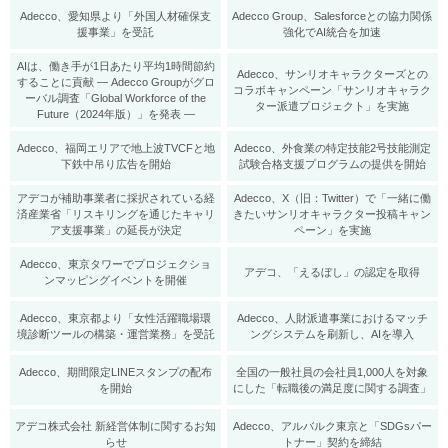
Adecco、愛知県より「外国人材確保支
Adecco Group、Salesforceとの協力関係
援事業」を受託
強化でAI統合を加速
AIは、働き手が1日あたり平均1時間節約
Adecco、サンリオキャラクターズとの
することに貢献 ― Adecco Groupがグロ
コラボキャンペーン「サンリオキャラク
ーバル調査「Global Workforce of the
ター派遣プロジェクト」を実施
Future（2024年版）」を発表 ―
Adecco、福岡エリアで地上波TVCFと地
Adecco、外食業の特定技能2号技能測定
下鉄中吊り広告を開始
試験合格支援プログラムの提供を開始
アデコが補助事業者に採択されている経
Adecco、X（旧：Twitter）で「一緒に働
済産業省「リスキリングを通じたキャリ
きたいサンリオキャラクター投稿キャン
ア支援事業」の延長が決定
ペーン」を実施
Adecco、東京タワーでプロジェクショ
アデコ、「えるぼし」の認定を取得
ンマッピングイベントを開催
Adecco、東京都より「女性活躍職場環
Adecco、人財派遣事業におけるマッチ
境診断ツールの構築・運営業務」を受託
ングシステムを刷新し、AIを導入
Adecco、期間限定LINEスタンプの配布
全国の一般社員の会社員1,000人を対象
を開始
にした「転職後の満足度に関する調査」
アデコ株式会社 新経営体制に関するお知
Adecco、アルバルク東京と「SDGsパー
らせ
トナー」契約を締結