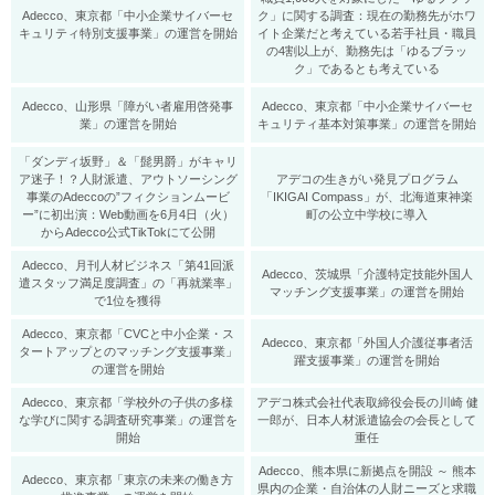
Adecco、東京都「中小企業サイバーセ
ク」に関する調査：現在の勤務先がホワ
キュリティ特別支援事業」の運営を開始
イト企業だと考えている若手社員・職員
の4割以上が、勤務先は「ゆるブラッ
ク」であるとも考えている
Adecco、山形県「障がい者雇用啓発事
Adecco、東京都「中小企業サイバーセ
業」の運営を開始
キュリティ基本対策事業」の運営を開始
「ダンディ坂野」＆「髭男爵」がキャリ
ア迷子！？人財派遣、アウトソーシング
アデコの生きがい発見プログラム
事業のAdeccoの”フィクションムービ
「IKIGAI Compass」が、北海道東神楽
ー”に初出演：Web動画を6月4日（火）
町の公立中学校に導入
からAdecco公式TikTokにて公開
Adecco、月刊人材ビジネス「第41回派
Adecco、茨城県「介護特定技能外国人
遣スタッフ満足度調査」の「再就業率」
マッチング支援事業」の運営を開始
で1位を獲得
Adecco、東京都「CVCと中小企業・ス
Adecco、東京都「外国人介護従事者活
タートアップとのマッチング支援事業」
躍支援事業」の運営を開始
の運営を開始
Adecco、東京都「学校外の子供の多様
アデコ株式会社代表取締役会長の川崎 健
な学びに関する調査研究事業」の運営を
一郎が、日本人材派遣協会の会長として
開始
重任
Adecco、熊本県に新拠点を開設 ～ 熊本
Adecco、東京都「東京の未来の働き方
県内の企業・自治体の人財ニーズと求職