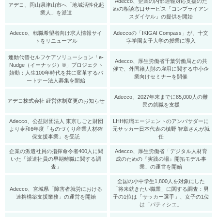
Adecco、企業の内部通報対応支援のた
アデコ、岡山県津山市へ「地域活性化起
めの相談窓口サービス「コンプライアン
業人」を派遣
スダイヤル」の提供を開始
Adecco、転職希望者向け求人情報サイ
Adeccoの「IKIGAI Compass」が、十文
トをリニューアル
字学園女子大学の授業に導入
運動代替セルフケアソリューション「e-
Adecco、厚生労働省千葉労働局との共
Nudge（イーナッジ）®」プロジェクト
催で、外国籍人財の雇用に関する中小企
始動：人生100年時代を共に変革するパ
業向けセミナーを開催
ートナー法人募集を開始
Adecco、2027年末までに85,000人の難
アデコ株式会社 経営体制変更のお知らせ
民の就職を支援
Adecco、公益財団法人 東京しごと財団
LHH転職エージェントのアンバサダーに
より令和6年度「ものづくり産業人材確
元サッカー日本代表の槙野 智章さんが就
保支援事業」を受託
任
企業の派遣社員の指揮命令者400人に聞
Adecco、厚生労働省「デジタル人材育
いた「派遣社員の早期離職に関する調
成のための『実践の場』開拓モデル事
査」
業」の運営を開始
全国の小中学生1,800人を対象にした
Adecco、宮城県「障害者就労における
「将来就きたい職業」に関する調査：男
連携構築支援業務」の運営を開始
子の1位は「サッカー選手」、女子の1位
は「パティシエ」