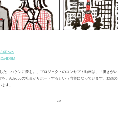
n63XRoxo
deXCx4DSM
信を開始した「ハケンに夢を。」プロジェクトのコンセプト動画は、「働き
を、Adeccoの社員がサポートするという内容になっています。動画
います。
***