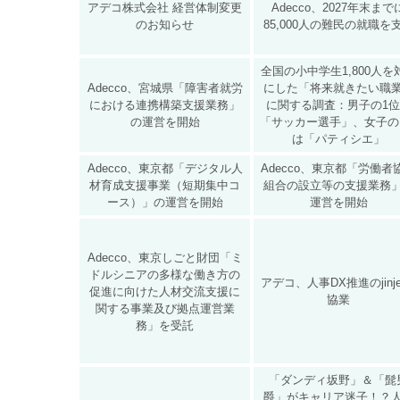
アデコ株式会社 経営体制変更
Adecco、2027年末まで
のお知らせ
85,000人の難民の就職を
全国の小中学生1,800人を
Adecco、宮城県「障害者就労
にした「将来就きたい職
における連携構築支援業務」
に関する調査：男子の1
の運営を開始
「サッカー選手」、女子の
は「パティシエ」
Adecco、東京都「デジタル人
Adecco、東京都「労働者
材育成支援事業（短期集中コ
組合の設立等の支援業務
ース）」の運営を開始
運営を開始
Adecco、東京しごと財団「ミ
ドルシニアの多様な働き方の
アデコ、人事DX推進のjinje
促進に向けた人材交流支援に
協業
関する事業及び拠点運営業
務」を受託
「ダンディ坂野」＆「髭
爵」がキャリア迷子！？