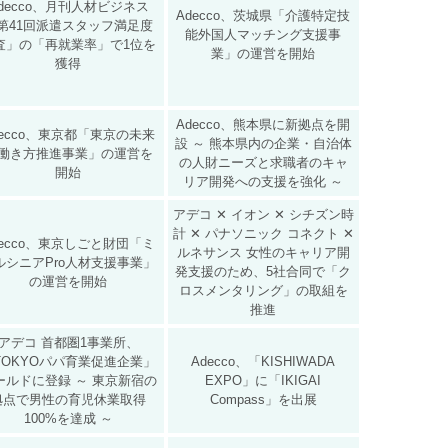
decco、月刊人材ビジネス
Adecco、茨城県「介護特定技
第41回派遣スタッフ満足度
能外国人マッチング支援事
査」の「再就業率」で1位を
業」の運営を開始
獲得
Adecco、熊本県に新拠点を開
decco、東京都「東京の未来
設 ～ 熊本県内の企業・自治体
働き方推進事業」の運営を
の人財ニーズと求職者のキャ
開始
リア開発への支援を強化 ～
アデコ ✕ イオン ✕ シチズン時
計 ✕ パナソニック コネクト ✕
decco、東京しごと財団「ミ
ルネサンス 女性のキャリア開
ルシニアPro人材支援事業」
発支援のため、5社合同で「ク
の運営を開始
ロスメンタリング」の取組を
推進
アデコ 首都圏1事業所、
TOKYOパパ育業促進企業」
Adecco、「KISHIWADA
ールドに登録 ～ 東京新宿の
EXPO」に「IKIGAI
拠点で男性の育児休業取得
Compass」を出展
100%を達成 ～