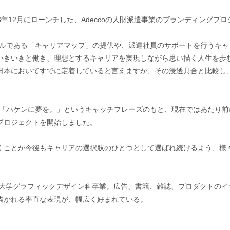
23年12月にローンチした、Adeccoの人財派遣事業のブランディングプ
ツールである「キャリアマップ」の提供や、派遣社員のサポートを行うキ
いきいきと働き、理想とするキャリアを実現しながら思い描く人生を歩む
日本においてすでに定着していると言えますが、その浸透具合と比較し
に、「ハケンに夢を。」というキャッチフレーズのもと、現在ではあたり
プロジェクトを開始しました。
くことが今後もキャリアの選択肢のひとつとして選ばれ続けるよう、様
術大学グラフィックデザイン科卒業。広告、書籍、雑誌、プロダクトの
描かれる率直な表現が、幅広く好まれている。