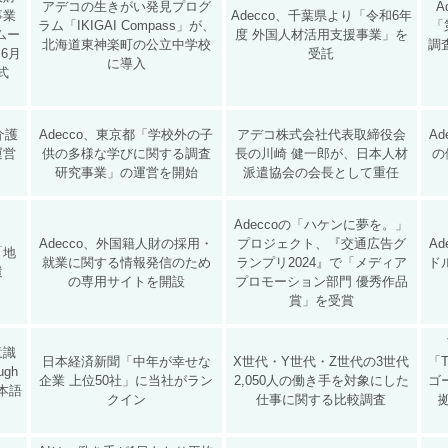
アデコの生きがい発見プログ
A
事業
Adecco、千葉県より「令和6年
ラム「IKIGAI Compass」が、
「
ムー
度 外国人材活用支援事業」を
北海道東神楽町の公立中学校
調
6月
受託
に導入
式
介護
Adecco、東京都「学校外の子
アデコ株式会社代表取締役会
A
運営
供の多様な学びに関する調査
長の川崎 健一郎が、日本人材
の
研究事業」の運営を開始
派遣協会の会長として重任
Adeccoの「ハケンに夢を。」
Adecco、外国籍人財の採用・
プロジェクト、『交通広告グ
A
「地
就業に関する情報発信のため
ランプリ2024』で「メディア
ド
遣
の専用サイトを開設
プロモーション部門 優秀作品
賞」を受賞
意識
日本経済新聞「中年が幸せな
X世代・Y世代・Z世代の3世代
「
ugh
企業 上位50社」に当社がラン
2,050人の働き手を対象にした
ゴ
の日本語
クイン
仕事に関する比較調査