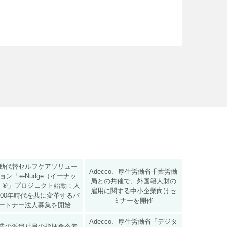
動代替セルフケアソリュー
Adecco、厚生労働省千葉労働
ョン「e-Nudge（イーナッ
局との共催で、外国籍人財の
）®」プロジェクト始動：人
雇用に関する中小企業向けセ
100年時代を共に変革するパ
ミナーを開催
ートナー法人募集を開始
Adecco、厚生労働省「デジタ
業の派遣社員の指揮命令者