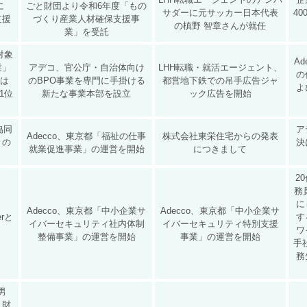
に
ごと財団より令和6年度「もの
サダーに元サッカー日本代表
4
支援
づくり産業人材確保支援事
の槙野 智章さんが就任
業」を受託
対象
A
業」
アデコ、官公庁・自治体向け
LHH転職・就活エージェント、
の
位は
のBPO事業を専門に手掛ける
都営地下鉄での吊手広告ジャ
よ
1位
新たな事業本部を設立
ック広告を開始
協同
ア
Adecco、東京都「福祉の仕事
株式会社東栄住宅からの発表
」の
決
就業促進事業」の運営を開始
につきまして
2
務
に
Adecco、東京都「中小企業サ
Adecco、東京都「中小企業サ
rと
す
イバーセキュリティ社内体制
イバーセキュリティ特別支援
ワ
整備事業」の運営を開始
事業」の運営を開始
手
務
男
人財