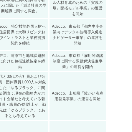
ル人材育成のための『実践の
00人に聞いた「派遣社員の早
場』開拓モデル事業」の運営
期離職に関する調査」
を開始
decco、特定技能外国人財へ
Adecco、東京都「都内中小企
住居提供で大和リビングお
業向けデジタル技術導入促進
びイントラストと業務提携
ナビゲーター事業」の運営を
契約を締結
開始
デコ、浦添市と地域課題解
Adecco、東京都「雇用関連諸
に向けた包括連携協定を締
制度に関する課題解決促進事
結
業」の運営を開始
0代と30代の会社員および公
員・団体職員1,000人を対象
した「ゆるブラック」に関
る調査：現在の勤務先がホ
Adecco、山形県「障がい者雇
イト企業だと考えている若
用啓発事業」の運営を開始
社員・職員の4割以上が、勤
先は「ゆるブラック」であ
るとも考えている