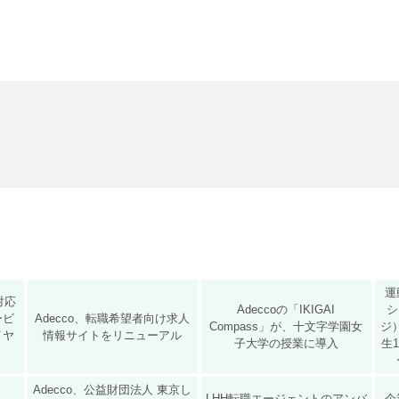
運
対応
Adeccoの「IKIGAI
シ
ービ
Adecco、転職希望者向け求人
Compass」が、十文字学園女
ジ
イヤ
情報サイトをリニューアル
子大学の授業に導入
生
Adecco、公益財団法人 東京し
LHH転職エージェントのアンバ
企