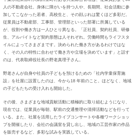
人の不動産会社。身体に障がいを持つ人や、長期間、社会活動に参
加してこなかった若者、高校生と、その顔ぶれは驚くほど多彩だ。
従業員は不動産部、工事部、管理部といった部署に所属している
が、役割や働き方は一人ひとり異なる。「正社員、契約社員、研修
生、アルバイトなど契約形態は人それぞれ。労働時間もライフスタ
イルによってさまざまです。決められた働き方があるわけではな
く、その人の特性に合わせて働き方や立場を決めています」と話す
のは、代表取締役社長の野老真理子さん。
野老さんが自身や社員の子どもを預けるための「社内学童保育施
設」を社屋に設置したのは、今から18 年前のこと。ほどなく、地域
の子どもたちの受け入れも開始した。
その後、さまざまな地域貢献活動に積極的に取り組むようになり、
現在では、従業員が毎朝、駅前の交通整理や清掃活動などを行って
いる。また、社屋を活用したライブコンサートや各種ワークショッ
プを開催したり、会社の会議室を貸し出し、地域の工芸作家の作品
を販売するなど、多彩な試みを実践している。