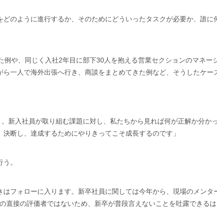
をどのように進行するか、そのためにどういったタスクが必要か、誰に
た例や、同じく入社2年目に部下30人を抱える営業セクションのマネー
がら一人で海外出張へ行き、商談をまとめてきた例など、そうしたケー
こと。新入社員が取り組む課題に対し、私たちから見れば何が正解か分か
、決断し、達成するためにやりきってこそ成長するのです」
行う。
きはフォローに入ります。新卒社員に関しては今年から、現場のメンタ
員の直接の評価者ではないため、新卒が普段言えないことを吐露できる