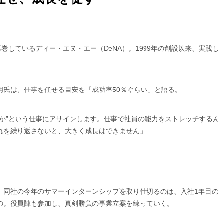
席巻しているディー・エヌ・エー（DeNA）。1999年の創設以来、実践
明氏は、仕事を任せる目安を「成功率50％ぐらい」と語る。
か”という仕事にアサインします。仕事で社員の能力をストレッチする
れを繰り返さないと、大きく成長はできません」
、同社の今年のサマーインターンシップを取り仕切るのは、入社1年目
の。役員陣も参加し、真剣勝負の事業立案を練っていく。