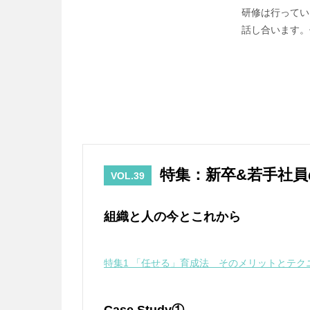
研修は行ってい
話し合います。
特集：新卒&若手社
VOL.39
組織と人の今とこれから
特集1 「任せる」育成法 そのメリットとテク