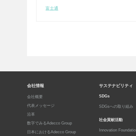
富士通
会社情報
サステナビリティ
SDGs
会社概要
代表メッセージ
SDGsへの取り組み
沿革
社会貢献活動
数字でみるAdecco Group
Innovation Foun
日本におけるAdecco Group