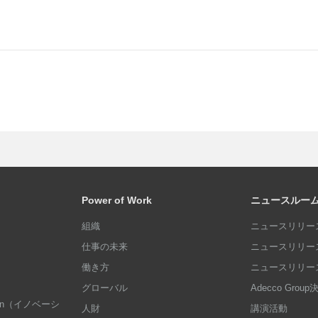
Power of Work
ニュースルー
組織
ニュースリリース
仕事の未来
ニュースリリース
働き方
ニュースリリース
グローバル
Adecco Grou
dation（イノベーシ
人財
講演活動