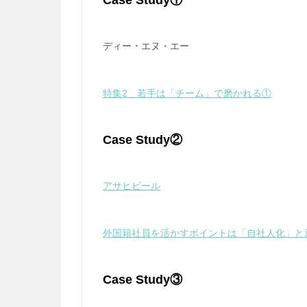
Case Study①
ディー・エヌ・エー
特集2 若手は「チーム」で磨かれる①
Case Study②
アサヒビール
外国籍社員を活かすポイントは「自社人化」と
Case Study③