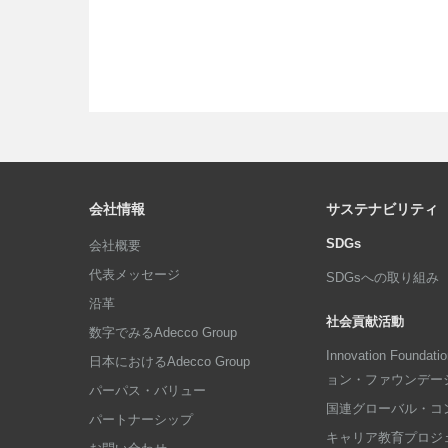
会社情報
サステナビリティ
SDGs
会社概要
代表メッセージ
SDGsへの取り組み
沿革
社会貢献活動
数字でみるAdecco Group
Innovation Foun
日本におけるAdecco Group
ョン・ファウンデー
パーパス・バリュー
国連グローバル・コ
パートナーシップ
キャリア教育プロジ