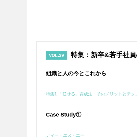
特集：新卒&若手社
VOL.39
組織と人の今とこれから
特集1 「任せる」育成法 そのメリットとテク
Case Study①
ディー・エヌ・エー