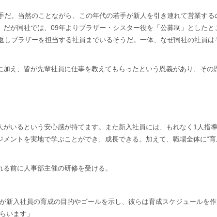
若手だ。当然のことながら、この年代の若手が新人を引き連れて営業する
。だが同社では、09年よりブラザー・シスター役を「公募制」としたと
り返しブラザーを担当する社員までいるそうだ。一体、なぜ同社の社員は
に加え、皆が先輩社員に仕事を教えてもらったという恩義があり、その
人がいるという安心感が持てます。また新入社員には、もれなく1人指
ジメントを実地で学ぶことができ、成長できる。加えて、職場全体に“育
れる前に人事部主催の研修を受ける。
が新入社員の育成の目的やゴールを示し、彼らは育成スケジュールを作
らいます」