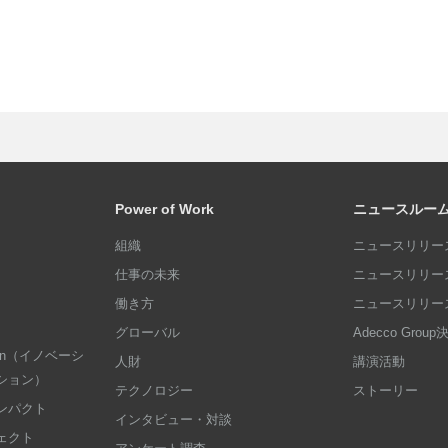
Power of Work
ニュースルー
組織
ニュースリリース
仕事の未来
ニュースリリース
働き方
ニュースリリース
グローバル
Adecco Grou
dation（イノベーシ
人財
講演活動
ション）
テクノロジー
ストーリー
ンパクト
インタビュー・対談
ェクト