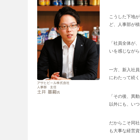
こうした下地が
ど、人事部が積
「社員全体が、
いを感じながら
一方、新入社員
にわたって続く
「その後、異動
以外にも、いつ
だからこそ同社
も大事な経営資