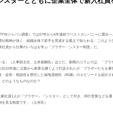
シスターとともに企業全体で新入社員
PTWジャパン調査）では07年から6年連続でベストカンパニーに選出
愛社精神が強く、組織全体で若手を育成する風土で知られる。このよう
輩社員から仕事のいろはを学ぶ「ブラザー・シスター制度」だ。
いる」（人事部主任、土井基嗣氏）ほどだ。新聞のコラムでは、「ブラ
入社10年後に父親から家業を継ぐよう打診されたが「ブラザーたちを裏
長・会長・相談役を歴任した福地茂雄氏（80歳）のエピソードも紹介さ
、どのようなものなのか？
先輩社員1人が『ブラザー』『シスター』として付き、同行営業などを通
倒を見る制度です」（土井氏）