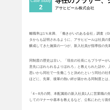
専任のブラザー、
Case Study
2
アサヒビール株式会社
離職率は1％未満、「働きがいのある会社」調査（G
タからも証明されるように、アサヒビールは社員の
醸成してきた施策の一つが、新入社員が指導役の先
同制度の歴史は古い。「現在の社長にもブラザーが
意先にほれられるよりほれろ」と教えられた話や、
思いから同社で一生働こうと決めたという同社の社
ほどに、先輩、後輩の熱い絆が築かれる同制度とは
「4～8月の間、本配属前の新入社員1人に営業職の
してのマナーや基本を教えるなど、公私にわたり面