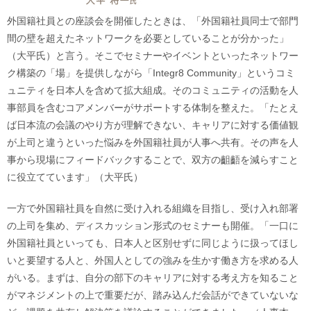
外国籍社員との座談会を開催したときは、「外国籍社員同士で部門
間の壁を超えたネットワークを必要としていることが分かった」
（大平氏）と言う。そこでセミナーやイベントといったネットワー
ク構築の「場」を提供しながら「Integr8 Community」というコミ
ュニティを日本人を含めて拡大組成。そのコミュニティの活動を人
事部員を含むコアメンバーがサポートする体制を整えた。「たとえ
ば日本流の会議のやり方が理解できない、キャリアに対する価値観
が上司と違うといった悩みを外国籍社員が人事へ共有。その声を人
事から現場にフィードバックすることで、双方の齟齬を減らすこと
に役立てています」（大平氏）
一方で外国籍社員を自然に受け入れる組織を目指し、受け入れ部署
の上司を集め、ディスカッション形式のセミナーも開催。「一口に
外国籍社員といっても、日本人と区別せずに同じように扱ってほし
いと要望する人と、外国人としての強みを生かす働き方を求める人
がいる。まずは、自分の部下のキャリアに対する考え方を知ること
がマネジメントの上で重要だが、踏み込んだ会話ができていないな