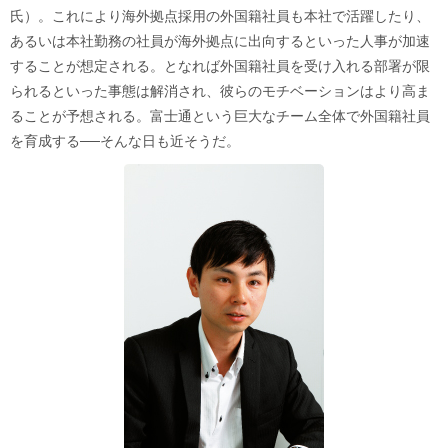
氏）。これにより海外拠点採用の外国籍社員も本社で活躍したり、
あるいは本社勤務の社員が海外拠点に出向するといった人事が加速
することが想定される。となれば外国籍社員を受け入れる部署が限
られるといった事態は解消され、彼らのモチベーションはより高ま
ることが予想される。富士通という巨大なチーム全体で外国籍社員
を育成する──そんな日も近そうだ。