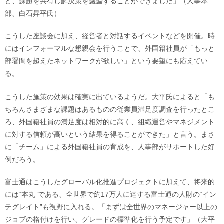
ど、課題を共有し解決策を議論することができました」（人事本
部、白石昇平氏）
こうした座談会に加え、経営者と対話するイベントなどを開催。時
にはインフォーマルな懇親会を行うことで、外国籍社員が「もっと
部署間を超えたネットワークが欲しい」という要望にも応えてい
る。
こうした施策の効果は確実に出ているようだ。大平氏によると「も
ちろんさまざまな課題はあるものの従業員満足度調査を行ったとこ
ろ、外国籍社員の満足度は相対的に高く、組織運営やマネジメント
に対する信頼が高いという結果を得ることができた」と言う。まさ
に「チーム」による外国籍社員の育成を、人事部がサポートした好
例だろう。
富士通はこうしたグローバル化推進プロジェクトに加えて、将来的
には“本丸”である、全世界で約17万人に達する富士通の人財の“イン
テグレイト”も視野に入れる。「まずは全世界のマネージャー以上の
ジョブの格付けを行い、グレードの標準化を行う予定です」（大平