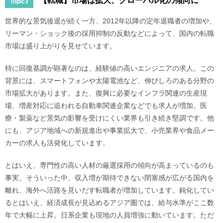
【転職】市場は拡大、グローバル化の傾向に
Topic3
世界的な景気後退が続く一方、2012年以降の定年退職者の増加や、
リーマン・ショック後の採用抑制の反動などによって、国内の転職
市場は盛り上がりを見せています。
特に回復基調が顕著なのは、経験値の高いエンジニアの求人。この
背景には、スマートフォンや太陽電池など、伸びしろのある分野の
市場拡大があります。また、復興に必要なインフラ関連の生産現
場、増産対応に追われる自動車関連企業などでも求人が増加。医
療・製薬など景気の影響を受けにくい業界も引き続き堅調です。他
にも、アジア地域への新規進出や事業拡大で、小売業界や食品メー
カーの求人も活発化しています。
とはいえ、専門性の高い人材の厳選採用の傾向が高まっているのも
事実。そういった中、収入増が期待できない閉塞感が広がる国内を
離れ、海外へ活路を見いだす転職者が増加しています。鈍化してい
るとはいえ、経済成長が見込めるアジア圏では、給与水準がここ数
年で大幅に上昇。日系企業も現地の人員増強に動いています。ただ