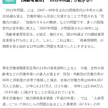
【高齢者雇用】「2012年問題」が起きる!?
Topic4
「2012年問題」とは、1947～49年生まれの団塊世代が今年から順
次65歳を迎え、労働市場から完全に引退することで予想される「労
働力の減少」「技能やスキルの断絶」などの問題です。多くの団塊
世代が定年期に突入し「2007年問題」が問題視された06年には、
「高齢者雇用安定法」が改正・施行され、国が65歳までの継続雇用
促進策を打ち出しました。しかし、これは単に、「再雇用期間」が
期限を迎え始める12年以降に問題を先送りしたにすぎません。
厚生労働省職業安定局の11年の発表資料によると、今後、女性や高
齢者などの労働市場への参入が進まず、性別・年齢別の労働力率が
06年と同程度の水準で推移した場合、全体の労働力率は06年6,657
万人と比較し、17年に6,217万人（2.1％減）、30年には5,584万人
（9.8％減）に減少することが見込まれています。
厚生労働省の「能力開発基本調査（平成22年度）」では、「人材育
成」について何かしらの問題があるとした事業所（67.5％）の中