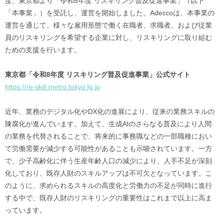
度、東京都より「令和8年度 リスキリング普及促進事業」（以下
「本事業」）を受託し、運営を開始しました。Adeccoは、本事業の
運営を通じて、様々な雇用形態で働く在職者、求職者、および従業
員のリスキリングを希望する企業に対し、リスキリングに取り組む
ための支援を行います。
東京都「令和8年度 リスキリング普及促進事業」公式サイト
https://re-skill.metro.tokyo.lg.jp
近年、業務のデジタル化やDX化の進展により、従来の業務スキルの
陳腐化が進んでいます。加えて、生成AIのさらなる普及により人間
の業務を代替されることで、将来的に事務職などの一部職種におい
て労働需要が減少する可能性があることも示唆されています。一方
で、少子高齢化に伴う生産年齢人口の減少により、人手不足が深刻
化しており、既存人財のスキルアップは不可欠となっています。こ
のように、求められるスキルの高度化と労働力の不足が同時に進行
する中で、既存人財のリスキリングの重要性はこれまで以上に高ま
っています。