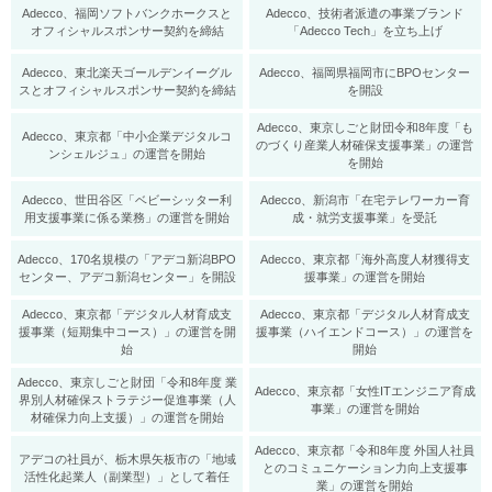
Adecco、福岡ソフトバンクホークスと
Adecco、技術者派遣の事業ブランド
オフィシャルスポンサー契約を締結
「Adecco Tech」を立ち上げ
Adecco、東北楽天ゴールデンイーグル
Adecco、福岡県福岡市にBPOセンター
スとオフィシャルスポンサー契約を締結
を開設
Adecco、東京しごと財団令和8年度「も
Adecco、東京都「中小企業デジタルコ
のづくり産業人材確保支援事業」の運営
ンシェルジュ」の運営を開始
を開始
Adecco、世田谷区「ベビーシッター利
Adecco、新潟市「在宅テレワーカー育
用支援事業に係る業務」の運営を開始
成・就労支援事業」を受託
Adecco、170名規模の「アデコ新潟BPO
Adecco、東京都「海外高度人材獲得支
センター、アデコ新潟センター」を開設
援事業」の運営を開始
Adecco、東京都「デジタル人材育成支
Adecco、東京都「デジタル人材育成支
援事業（短期集中コース）」の運営を開
援事業（ハイエンドコース）」の運営を
始
開始
Adecco、東京しごと財団「令和8年度 業
Adecco、東京都「女性ITエンジニア育成
界別人材確保ストラテジー促進事業（人
事業」の運営を開始
材確保力向上支援）」の運営を開始
Adecco、東京都「令和8年度 外国人社員
アデコの社員が、栃木県矢板市の「地域
とのコミュニケーション力向上支援事
活性化起業人（副業型）」として着任
業」の運営を開始