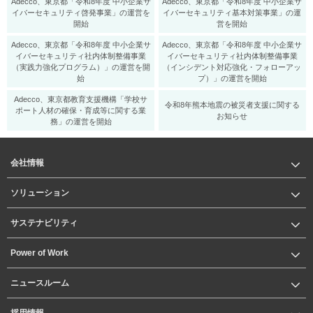
Adecco、東京都「令和8年度 中小企業サ
Adecco、東京都「令和8年度 中小企業サ
イバーセキュリティ啓発事業」の運営を
イバーセキュリティ基本対策事業」の運
開始
営を開始
Adecco、東京都「令和8年度 中小企業サ
Adecco、東京都「令和8年度 中小企業サ
イバーセキュリティ社内体制整備事業
イバーセキュリティ社内体制整備事業
（実践力強化プログラム）」の運営を開
（インシデント対応強化・フォローアッ
始
プ）」の運営を開始
Adecco、東京都教育支援機構「学校サ
令和8年熊本地震の被災者支援に関する
ポート人材の確保・育成等に関する業
お知らせ
務」の運営を開始
会社情報
ソリューション
サステナビリティ
Power of Work
ニュースルーム