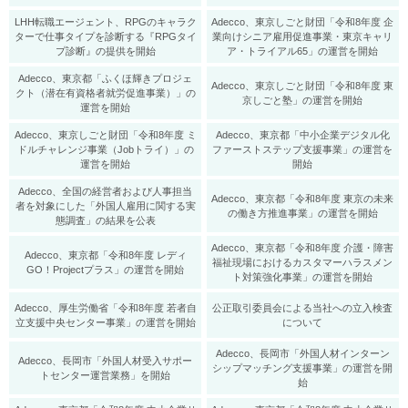
LHH転職エージェント、RPGのキャラク
Adecco、東京しごと財団「令和8年度 企
ターで仕事タイプを診断する『RPGタイ
業向けシニア雇用促進事業・東京キャリ
プ診断』の提供を開始
ア・トライアル65」の運営を開始
Adecco、東京都「ふくほ輝きプロジェ
Adecco、東京しごと財団「令和8年度 東
クト（潜在有資格者就労促進事業）」の
京しごと塾」の運営を開始
運営を開始
Adecco、東京しごと財団「令和8年度 ミ
Adecco、東京都「中小企業デジタル化
ドルチャレンジ事業（Jobトライ）」の
ファーストステップ支援事業」の運営を
運営を開始
開始
Adecco、全国の経営者および人事担当
Adecco、東京都「令和8年度 東京の未来
者を対象にした「外国人雇用に関する実
の働き方推進事業」の運営を開始
態調査」の結果を公表
Adecco、東京都「令和8年度 介護・障害
Adecco、東京都「令和8年度 レディ
福祉現場におけるカスタマーハラスメン
GO！Projectプラス」の運営を開始
ト対策強化事業」の運営を開始
Adecco、厚生労働省「令和8年度 若者自
公正取引委員会による当社への立入検査
立支援中央センター事業」の運営を開始
について
Adecco、長岡市「外国人材インターン
Adecco、長岡市「外国人材受入サポー
シップマッチング支援事業」の運営を開
トセンター運営業務」を開始
始