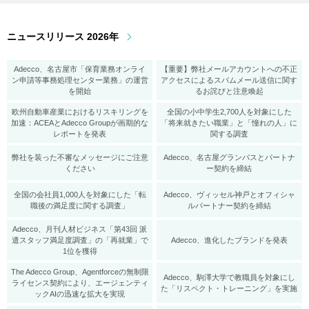
ニュースリリース 2026年
Adecco、名古屋市「保育業務オンライ
【重要】弊社メールアカウントへの不正
ン申請等事務処理センター業務」の運営
アクセスによるスパムメール送信に関す
を開始
るお詫びと注意喚起
欧州自動車産業におけるリスキリングを
全国の小中学生2,700人を対象にした
加速：ACEAとAdecco Groupが画期的な
「将来就きたい職業」と「憧れの人」に
レポートを発表
関する調査
弊社を装った不審なメッセージにご注意
Adecco、名古屋グランパスとパートナ
ください
ー契約を締結
全国の会社員1,000人を対象にした「転
Adecco、ヴィッセル神戸とオフィシャ
職後の満足度に関する調査」
ルパートナー契約を締結
Adecco、月刊人材ビジネス「第43回 派
遣スタッフ満足度調査」の「再就業」で
Adecco、進化したブランドを発表
1位を獲得
The Adecco Group、Agentforceの無制限
Adecco、駒澤大学で教職員を対象にし
ライセンス契約により、エージェンティ
た「リスペクト・トレーニング」を実施
ックAIの迅速な拡大を実現