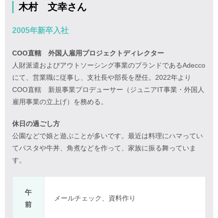
木村 文幸さん
2005年新卒入社
COO直轄 外国人雇用プロジェクトディレクター
人財派遣およびアウトソーシング事業のブランドであるAdecco
にて、営業職に従事し、支社長や部長を歴任。2022年より
COO直轄 新規事業プロデューサー（ジュニアIT事業・外国人
雇用事業の立上げ）を務める。
休日の過ごし方
公園などで娘と遊ぶことが多いです。最近は料理にハマってい
てパスタや牛丼、角煮などを作って、家族に振る舞っていま
す。
午
メールチェック、資料作り
前