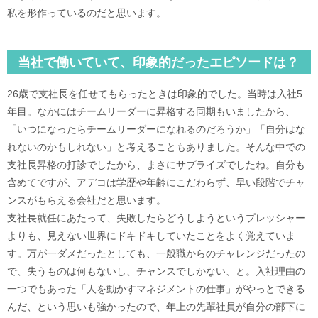
私を形作っているのだと思います。
当社で働いていて、印象的だったエピソードは？
26歳で支社長を任せてもらったときは印象的でした。当時は入社5
年目。なかにはチームリーダーに昇格する同期もいましたから、
「いつになったらチームリーダーになれるのだろうか」「自分はな
れないのかもしれない」と考えることもありました。そんな中での
支社長昇格の打診でしたから、まさにサプライズでしたね。自分も
含めてですが、アデコは学歴や年齢にこだわらず、早い段階でチャ
ンスがもらえる会社だと思います。
支社長就任にあたって、失敗したらどうしようというプレッシャー
よりも、見えない世界にドキドキしていたことをよく覚えていま
す。万が一ダメだったとしても、一般職からのチャレンジだったの
で、失うものは何もないし、チャンスでしかない、と。入社理由の
一つでもあった「人を動かすマネジメントの仕事」がやっとできる
んだ、という思いも強かったので、年上の先輩社員が自分の部下に