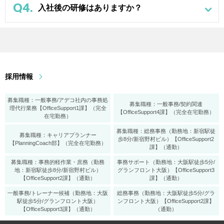
Q4.
入社後の研修はありますか？
採用情報
募集職種：一般事務/アデコ社内の事務処
募集職種：一般事務/契約関連
理代行業務【OfficeSupport1課】（完全
【OfficeSupport4課】（完全在宅勤務）
在宅勤務）
募集職種：総務事務（勤務地：新宿駅徒
募集職種：キャリアプランナー
歩8分/新宿野村ビル）【OfficeSupport2
【PlanningCoach部】（完全在宅勤務）
課】（通勤）
募集職種：事務的軽作業・庶務（勤務
事務サポート（勤務地：大阪駅徒歩5分/
地：新宿駅徒歩8分/新宿野村ビル）
グランフロント大阪）【OfficeSupport3
【OfficeSupport2課】（通勤）
課】（通勤）
一般事務/トレーナー候補（勤務地：大阪
総務事務（勤務地：大阪駅徒歩5分/グラ
駅徒歩5分/グランフロント大阪）
ンフロント大阪）【OfficeSupport2課】
【OfficeSupport3課】（通勤）
（通勤）