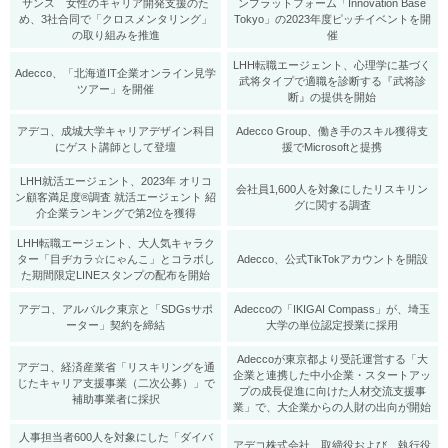
サンス 女性のキャリア開発支援のた
ンプラットフォーム「Innovation Base
め、3社合同で「クロスメンタリング」
Tokyo」の2023年度ピッチイベントを開
の取り組みを推進
催
LHH転職エージェント、心理学に基づく
Adecco、「北海道IT企業オンライン見学
武将タイプで適職を診断する『武将診
ツアー」を開催
断』の提供を開始
アデコ、成城大学キャリアデザイン科目
Adecco Group、働き手のスキル獲得支
にゲスト講師として登壇
援でMicrosoftと提携
LHH就活エージェント、2023年 オリコ
会社員1,600人を対象にしたリスキリン
ン顧客満足度®調査 就活エージェント 紹
グに関する調査
介企業ランキングで第2位を獲得
LHH転職エージェント、大人気キャラク
ター「目ヂカラ☆にゃんこ」とコラボし
Adecco、公式TikTokアカウントを開設
た期間限定LINEスタンプの配布を開始
アデコ、アルバルク東京と「SDGsサポ
Adeccoの「IKIGAI Compass」が、埼玉
ーター」契約を締結
大学の単位認定授業に採用
Adeccoが東京都より受託運営する「大
アデコ、経済産業省「リスキリングを通
企業と連携した中小企業・スタートアッ
じたキャリア支援事業（二次公募）」で
プの成長促進に向けた人材交流支援事
補助事業者に採択
業」で、大企業からの人財の出向が開始
人事担当者600人を対象にした「ダイバ
アデコ株式会社、取締役および、執行役