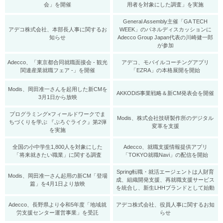
会」を開催
用者を対象にした調査」を実施
General Assembly主催「GA TECH
アデコ株式会社、本部長人事に関するお
WEEK」のパネルディスカッションに
知らせ
Adecco Group Japan代表の川崎健一郎
が参加
Adecco、「東京都合同就職面接会 - 観光
アデコ、モバイルコーチングアプリ
関連産業就職フェア -」を開催
「EZRA」の本格展開を開始
Modis、岡田准一さんを起用した新CMを
AKKODiS事業戦略＆新CM発表会を開催
3月1日から放映
プログラミング×フィールドワークでま
Modis、株式会社技研製作所のデジタル
ちづくりを学ぶ 『ぷろぐライク』第2弾
変革を支援
を実施
全国の小中学生1,800人を対象にした
Adecco、就職支援情報提供アプリ
「将来就きたい職業」に関する調査
「TOKYO就職Navi」の配信を開始
Spring転職・就活エージェントは人財育
Modis、岡田准一さん起用の新CM「登場
成、組織開発支援、再就職支援サービス
篇」を4月1日より放映
を統合し、新生LHHブランドとして始動
Adecco、長野県より令和5年度「地域就
アデコ株式会社、役員人事に関するお知
労支援センター運営事業」を受託
らせ