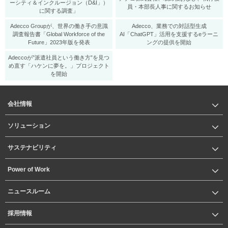
ーシティ＆インクルージョン（D&I」）
員・本部長人事に関するお知らせ
に関する調査」
Adecco Groupが、世界の働き手の意識
Adecco、業務での対話型生成
調査報告書「Global Workforce of the
AI「ChatGPT」活用を支援するeラーニ
Future」2023年版を発表
ングの提供を開始
Adeccoが”派遣社員という働き方”を見つ
め直す「ハケンに夢を。」プロジェクト
を開始
会社情報
ソリューション
サステナビリティ
Power of Work
ニュースルーム
採用情報