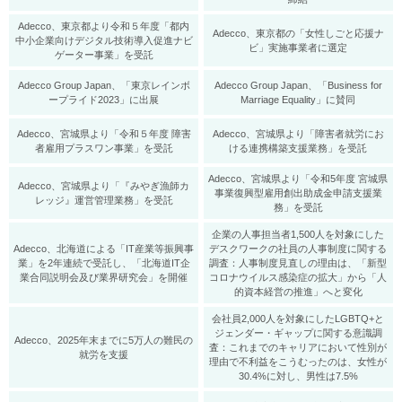
Adecco、東京都より令和５年度「都内
Adecco、東京都の「女性しごと応援ナ
中小企業向けデジタル技術導入促進ナビ
ビ」実施事業者に選定
ゲーター事業」を受託
Adecco Group Japan、「東京レインボ
Adecco Group Japan、「Business for
ープライド2023」に出展
Marriage Equality」に賛同
Adecco、宮城県より「令和５年度 障害
Adecco、宮城県より「障害者就労にお
者雇用プラスワン事業」を受託
ける連携構築支援業務」を受託
Adecco、宮城県より「令和5年度 宮城県
Adecco、宮城県より「『みやぎ漁師カ
事業復興型雇用創出助成金申請支援業
レッジ』運営管理業務」を受託
務」を受託
企業の人事担当者1,500人を対象にした
Adecco、北海道による「IT産業等振興事
デスクワークの社員の人事制度に関する
業」を2年連続で受託し、「北海道IT企
調査：人事制度見直しの理由は、「新型
業合同説明会及び業界研究会」を開催
コロナウイルス感染症の拡大」から「人
的資本経営の推進」へと変化
会社員2,000人を対象にしたLGBTQ+と
ジェンダー・ギャップに関する意識調
Adecco、2025年末までに5万人の難民の
査：これまでのキャリアにおいて性別が
就労を支援
理由で不利益をこうむったのは、女性が
30.4%に対し、男性は7.5%