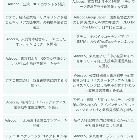
Adecco、東京都より令和5年度 「テレワ
Adecco、公式LINEアカウントを開設
ーク普及啓発推進事業」を受託
アデコ、経済産業省「リスキリングを通
Adecco Group Japan、国際基督教大学
じたキャリア支援事業」の補助事業者に
の石井 海成さんを2023年度の「CEO for
選定
One Month」日本代表に選出
アデコ、モバイルコーチングアプリ
Adecco、人的資本経営をテーマにした
「EZRA」の公式YouTubeチャンネルを
オンラインセミナーを開催
開設
Adecco、東京都より「中小企業サイバ
Adecco、東京都より「GX普及啓発シン
ーセキュリティ向上支援事業運営業務」
ポジウム企画運営業務」を受託
を受託
Adecco、公益財団法人東京都中小企業
アデコ株式会社、監査役交代に関するお
振興公社より「スタートアップを活用し
知らせ
たリスキリングによる中小企業デジタル
化支援運営業務」を受託
アデコ、組織・人事コンサルティング事
Adecco、福岡市より「バックオフィス
業の強化のため、アドバンテッジリスク
業務効率化推進事業」を受託
マネジメント社と業務提携契約を締結
Adecco、「北海道IT企業見学ツアー」を
新卒入社後3年以内に離職しなかった若
開催
手社員を対象にした調査
アデコ ✕ パナソニック コネクト ✕ ルネ
Adecco、東京都オープンイノベーショ