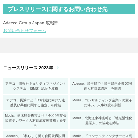
プレスリリースに関するお問い合わせ先
Adecco Group Japan 広報部
お問い合わせフォーム
ニュースリリース 2023年
アデコ、情報セキュリティマネジメント
Adecco、埼玉県で「埼玉県内企業DX推
システム（ISMS）認証を取得
進人材育成講座」を開講
アデコ、長浜市と「DX推進に向けた連
Modis、コンサルティング企業への変革
携及び共創に関する協定」を締結
に伴い、人事制度を刷新
Modis、栃木県矢板市より「令和4年度矢
Modis、北海道東神楽町と「地域活性化
板市テレワーク人材育成支援業務」を受
起業人」の協定を締結
託
Adecco、「私らしく働く合同就職説明
Modis、「コンサルティングサービス利