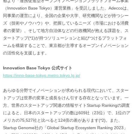
都より「連携促進型オープンイノベーションプラットフォーム事業
（Innovation Base Tokyo）運営業務」を受託しました。Adeccoは、
同事業の運営により、全国の企業や大学、研究機関などが持つシー
ズ（技術やノウハウ）や、把握しているニーズ（市場における消費
者の要望）、そして地方自治体などの行政機関が抱える課題を、ス
タートアップ(*1)が持つソリューションと結びつけるプラットフォ
ームを構築することで、東京都が主導するオープンイノベーション
の活性化を支援します。
Innovation Base Tokyo 公式サイト
https://inno-base-tokyo.metro.tokyo.lg.jp/
あらゆる分野でイノベーションが求められる現代において、スター
トアップは世界の変革と成長をけん引する存在となっています。一
方、世界のスタートアップ関連の情報サイトStartup Rankingの調査
によると、日本のスタートアップの数は609社（23位）で、1位のア
メリカの75,527社と比べると124倍の差があります(*2)。また、
Startup Genome社の「Global Startup Ecosystem Ranking 2023」