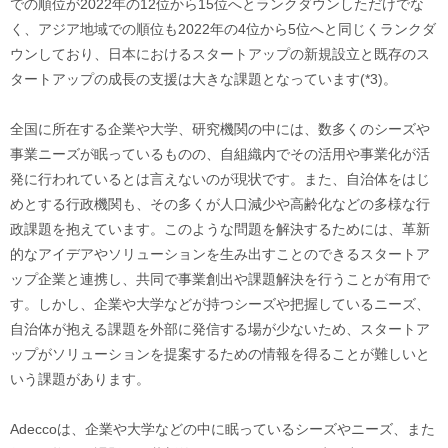
での順位が2022年の12位から15位へとランクダウンしただけでな
く、アジア地域での順位も2022年の4位から5位へと同じくランクダ
ウンしており、日本におけるスタートアップの新規設立と既存のス
タートアップの成長の支援は大きな課題となっています(*3)。
全国に所在する企業や大学、研究機関の中には、数多くのシーズや
事業ニーズが眠っているものの、自組織内でその活用や事業化が活
発に行われているとは言えないのが現状です。また、自治体をはじ
めとする行政機関も、その多くが人口減少や高齢化などの多様な行
政課題を抱えています。このような問題を解決するためには、革新
的なアイデアやソリューションを生み出すことのできるスタートア
ップ企業と連携し、共同で事業創出や課題解決を行うことが有用で
す。しかし、企業や大学などが持つシーズや把握しているニーズ、
自治体が抱える課題を外部に発信する場が少ないため、スタートア
ップがソリューションを提案するための情報を得ることが難しいと
いう課題があります。
Adeccoは、企業や大学などの中に眠っているシーズやニーズ、また