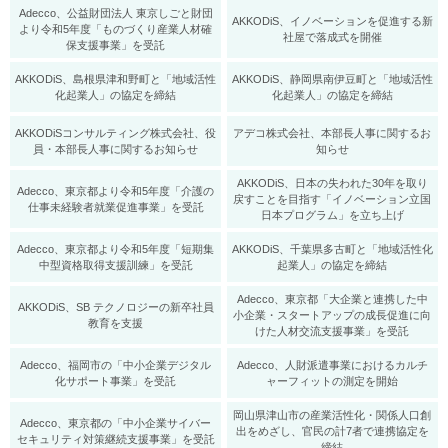
Adecco、公益財団法人 東京しごと財団
AKKODiS、イノベーションを促進する新
より令和5年度「ものづくり産業人材確
社屋で落成式を開催
保支援事業」を受託
AKKODiS、島根県津和野町と「地域活性
AKKODiS、静岡県南伊豆町と「地域活性
化起業人」の協定を締結
化起業人」の協定を締結
AKKODiSコンサルティング株式会社、役
アデコ株式会社、本部長人事に関するお
員・本部長人事に関するお知らせ
知らせ
AKKODiS、日本の失われた30年を取り
Adecco、東京都より令和5年度「介護の
戻すことを目指す「イノベーション立国
仕事未経験者就業促進事業」を受託
日本プログラム」を立ち上げ
Adecco、東京都より令和5年度「短期集
AKKODiS、千葉県多古町と「地域活性化
中型資格取得支援訓練」を受託
起業人」の協定を締結
Adecco、東京都「大企業と連携した中
AKKODiS、SB テクノロジーの新卒社員
小企業・スタートアップの成長促進に向
教育を支援
けた人材交流支援事業」を受託
Adecco、福岡市の「中小企業デジタル
Adecco、人財派遣事業におけるカルチ
化サポート事業」を受託
ャーフィットの測定を開始
岡山県津山市の産業活性化・関係人口創
Adecco、東京都の「中小企業サイバー
出をめざし、官民の計7者で連携協定を
セキュリティ対策継続支援事業」を受託
締結