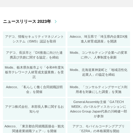
ニュースリリース 2023年
アデコ、情報セキュリティマネジメント
Adecco、埼玉県で「埼玉県内企業DX推
システム（ISMS）認証を取得
進人材育成講座」を開講
アデコ、長浜市と「DX推進に向けた連
Modis、コンサルティング企業への変革
携及び共創に関する協定」を締結
に伴い、人事制度を刷新
Modis、栃木県矢板市より「令和4年度矢
Modis、北海道東神楽町と「地域活性化
板市テレワーク人材育成支援業務」を受
起業人」の協定を締結
託
Adecco、「私らしく働く合同就職説明
Modis、「コンサルティングサービス利
会」を開催
用者を対象にした調査」を実施
General Assembly主催「GA TECH
アデコ株式会社、本部長人事に関するお
WEEK」のパネルディスカッションに
知らせ
Adecco Group Japan代表の川崎健一郎
が参加
Adecco、「東京都合同就職面接会 - 観光
アデコ、モバイルコーチングアプリ
関連産業就職フェア -」を開催
「EZRA」の本格展開を開始