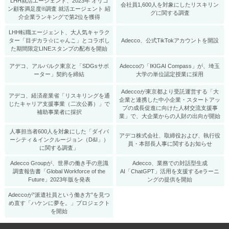
LHH就活エージェント、2023年 オリコ
会社員1,600人を対象にしたリスキリン
ン顧客満足度®調査 就活エージェント 紹
グに関する調査
介企業ランキングで第2位を獲得
LHH転職エージェント、大人気キャラク
ター「目ヂカラ☆にゃんこ」とコラボし
Adecco、公式TikTokアカウントを開設
た期間限定LINEスタンプの配布を開始
アデコ、アルバルク東京と「SDGsサポ
Adeccoの「IKIGAI Compass」が、埼玉
ーター」契約を締結
大学の単位認定授業に採用
Adeccoが東京都より受託運営する「大
アデコ、経済産業省「リスキリングを通
企業と連携した中小企業・スタートアッ
じたキャリア支援事業（二次公募）」で
プの成長促進に向けた人材交流支援事
補助事業者に採択
業」で、大企業からの人財の出向が開始
人事担当者600人を対象にした「ダイバ
アデコ株式会社、取締役および、執行役
ーシティ＆インクルージョン（D&I」）
員・本部長人事に関するお知らせ
に関する調査」
Adecco Groupが、世界の働き手の意識
Adecco、業務での対話型生成
調査報告書「Global Workforce of the
AI「ChatGPT」活用を支援するeラーニ
Future」2023年版を発表
ングの提供を開始
Adeccoが”派遣社員という働き方”を見つ
め直す「ハケンに夢を。」プロジェクト
を開始