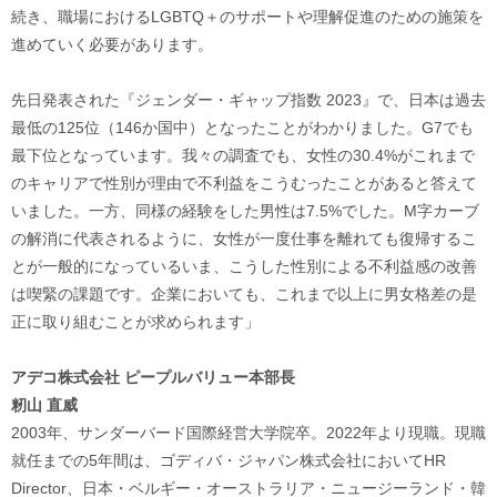
続き、職場におけるLGBTQ＋のサポートや理解促進のための施策を
進めていく必要があります。
先日発表された『ジェンダー・ギャップ指数 2023』で、日本は過去
最低の125位（146か国中）となったことがわかりました。G7でも
最下位となっています。我々の調査でも、女性の30.4%がこれまで
のキャリアで性別が理由で不利益をこうむったことがあると答えて
いました。一方、同様の経験をした男性は7.5%でした。M字カーブ
の解消に代表されるように、女性が一度仕事を離れても復帰するこ
とが一般的になっているいま、こうした性別による不利益感の改善
は喫緊の課題です。企業においても、これまで以上に男女格差の是
正に取り組むことが求められます」
アデコ株式会社 ピープルバリュー本部長
籾山 直威
2003年、サンダーバード国際経営大学院卒。2022年より現職。現職
就任までの5年間は、ゴディバ・ジャパン株式会社においてHR
Director、日本・ベルギー・オーストラリア・ニュージーランド・韓