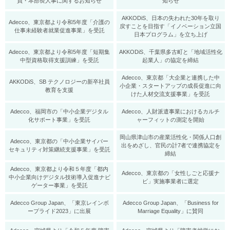
員・本部長人事に関するお知らせ
知らせ
AKKODiS、日本の失われた30年を取り
Adecco、東京都より令和5年度「介護の
戻すことを目指す「イノベーション立国
仕事未経験者就業促進事業」を受託
日本プログラム」を立ち上げ
Adecco、東京都より令和5年度「短期集
AKKODiS、千葉県多古町と「地域活性化
中型資格取得支援訓練」を受託
起業人」の協定を締結
Adecco、東京都「大企業と連携した中
AKKODiS、SB テクノロジーの新卒社員
小企業・スタートアップの成長促進に向
教育を支援
けた人材交流支援事業」を受託
Adecco、福岡市の「中小企業デジタル
Adecco、人財派遣事業におけるカルチ
化サポート事業」を受託
ャーフィットの測定を開始
岡山県津山市の産業活性化・関係人口創
Adecco、東京都の「中小企業サイバー
出をめざし、官民の計7者で連携協定を
セキュリティ対策継続支援事業」を受託
締結
Adecco、東京都より令和５年度「都内
Adecco、東京都の「女性しごと応援ナ
中小企業向けデジタル技術導入促進ナビ
ビ」実施事業者に選定
ゲーター事業」を受託
Adecco Group Japan、「東京レインボ
Adecco Group Japan、「Business for
ープライド2023」に出展
Marriage Equality」に賛同