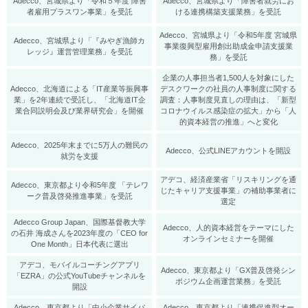
Adecco、宮城県より「令和５年度 障害
Adecco、宮城県より「障害者就労にお
者雇用プラスワン事業」を受託
ける連携構築支援業務」を受託
Adecco、宮城県より「令和5年度 宮城県
Adecco、宮城県より「『みやぎ漁師カ
事業復興型雇用創出助成金申請支援業
レッジ』運営管理業務」を受託
務」を受託
企業の人事担当者1,500人を対象にした
Adecco、北海道による「IT産業等振興事
デスクワークの社員の人事制度に関する
業」を2年連続で受託し、「北海道IT企
調査：人事制度見直しの理由は、「新型
業合同説明会及び業界研究会」を開催
コロナウイルス感染症の拡大」から「人
的資本経営の推進」へと変化
Adecco、2025年末までに5万人の難民の
Adecco、公式LINEアカウントを開設
就労を支援
アデコ、経済産業省「リスキリングを通
Adecco、東京都より令和5年度 「テレワ
じたキャリア支援事業」の補助事業者に
ーク普及啓発推進事業」を受託
選定
Adecco Group Japan、国際基督教大学
Adecco、人的資本経営をテーマにした
の石井 海成さんを2023年度の「CEO for
オンラインセミナーを開催
One Month」日本代表に選出
アデコ、モバイルコーチングアプリ
Adecco、東京都より「GX普及啓発シン
「EZRA」の公式YouTubeチャンネルを
ポジウム企画運営業務」を受託
開設
Adecco、東京都より「中小企業サイバ
Adecco、東京都より「連携促進型オー