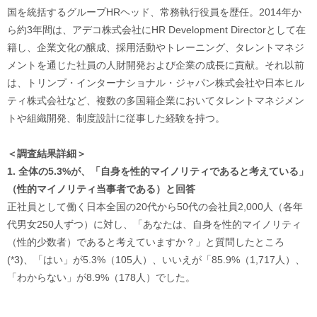
国を統括するグループHRヘッド、常務執行役員を歴任。2014年か
ら約3年間は、アデコ株式会社にHR Development Directorとして在
籍し、企業文化の醸成、採用活動やトレーニング、タレントマネジ
メントを通じた社員の人財開発および企業の成長に貢献。それ以前
は、トリンプ・インターナショナル・ジャパン株式会社や日本ヒル
ティ株式会社など、複数の多国籍企業においてタレントマネジメン
トや組織開発、制度設計に従事した経験を持つ。
＜調査結果詳細＞
1. 全体の5.3%が、「自身を性的マイノリティであると考えている」
（性的マイノリティ当事者である）と回答
正社員として働く日本全国の20代から50代の会社員2,000人（各年
代男女250人ずつ）に対し、「あなたは、自身を性的マイノリティ
（性的少数者）であると考えていますか？」と質問したところ
(*3)、「はい」が5.3%（105人）、いいえが「85.9%（1,717人）、
「わからない」が8.9%（178人）でした。