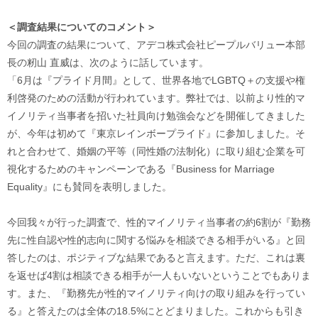
＜調査結果についてのコメント＞
今回の調査の結果について、アデコ株式会社ピープルバリュー本部
長の籾山 直威は、次のように話しています。
「6月は『プライド月間』として、世界各地でLGBTQ＋の支援や権
利啓発のための活動が行われています。弊社では、以前より性的マ
イノリティ当事者を招いた社員向け勉強会などを開催してきました
が、今年は初めて『東京レインボープライド』に参加しました。そ
れと合わせて、婚姻の平等（同性婚の法制化）に取り組む企業を可
視化するためのキャンペーンである『Business for Marriage
Equality』にも賛同を表明しました。
今回我々が行った調査で、性的マイノリティ当事者の約6割が『勤務
先に性自認や性的志向に関する悩みを相談できる相手がいる』と回
答したのは、ポジティブな結果であると言えます。ただ、これは裏
を返せば4割は相談できる相手が一人もいないということでもありま
す。また、『勤務先が性的マイノリティ向けの取り組みを行ってい
る』と答えたのは全体の18.5%にとどまりました。これからも引き