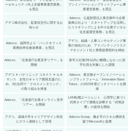
ーセキュリティ向上支援事業運営業務」
プンイノベーションプラットフォーム事
を受託
業運営業務」を受託
Adecco、公益財団法人東京都中小企業
アデコ株式会社、監査役交代に関するお
振興公社より「スタートアップを活用し
知らせ
たリスキリングによる中小企業デジタル
化支援運営業務」を受託
アデコ、組織・人事コンサルティング事
Adecco、福岡市より「バックオフィス
業の強化のため、アドバンテッジリスク
業務効率化推進事業」を受託
マネジメント社と業務提携契約を締結
Adecco、「北海道IT企業見学ツアー」を
新卒入社後3年以内に離職しなかった若
開催
手社員を対象にした調査
アデコ ✕ パナソニック コネクト ✕ ルネ
Adecco、東京都オープンイノベーショ
サンス 女性のキャリア開発支援のた
ンプラットフォーム「Innovation Base
め、3社合同で「クロスメンタリング」
Tokyo」の2023年度ピッチイベントを開
の取り組みを推進
催
LHH転職エージェント、心理学に基づく
Adecco、「北海道IT企業オンライン見学
武将タイプで適職を診断する『武将診
ツアー」を開催
断』の提供を開始
アデコ、成城大学キャリアデザイン科目
Adecco Group、働き手のスキル獲得支
にゲスト講師として登壇
援でMicrosoftと提携