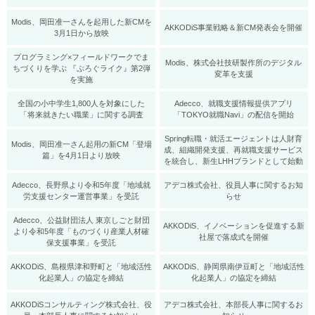
Modis、岡田准一さんを起用した新CMを
AKKODiS事業戦略＆新CM発表会を開催
3月1日から放映
プログラミング×フィールドワークでま
Modis、株式会社技研製作所のデジタル
ちづくりを学ぶ 『ぷろぐライク』第2弾
変革を支援
を実施
全国の小中学生1,800人を対象にした
Adecco、就職支援情報提供アプリ
「将来就きたい職業」に関する調査
「TOKYO就職Navi」の配信を開始
Spring転職・就活エージェントは人財育
Modis、岡田准一さん起用の新CM「登場
成、組織開発支援、再就職支援サービス
篇」を4月1日より放映
を統合し、新生LHHブランドとして始動
Adecco、長野県より令和5年度「地域就
アデコ株式会社、役員人事に関するお知
労支援センター運営事業」を受託
らせ
Adecco、公益財団法人 東京しごと財団
AKKODiS、イノベーションを促進する新
より令和5年度「ものづくり産業人材確
社屋で落成式を開催
保支援事業」を受託
AKKODiS、島根県津和野町と「地域活性
AKKODiS、静岡県南伊豆町と「地域活性
化起業人」の協定を締結
化起業人」の協定を締結
AKKODiSコンサルティング株式会社、役
アデコ株式会社、本部長人事に関するお