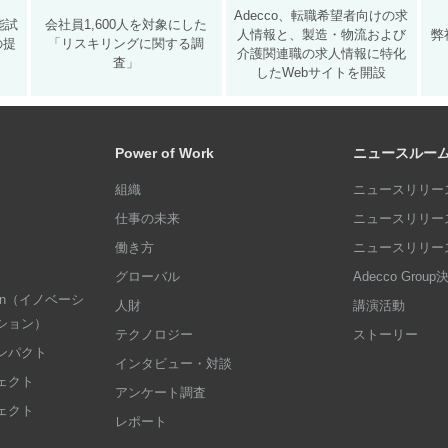
Adecco、転職希望者向けの求
能試
会社員1,600人を対象にした
人情報と、製造・物流および
弊
の提
「リスキリングに関する調
介護関連職の求人情報に特化
査」
したWebサイトを開設
Power of Work
ニュースルー
組織
ニュースリリース
仕事の未来
ニュースリリース
働き方
ニュースリリース
グローバル
Adecco Grou
dation（イノベーシ
人財
講演活動
ション）
テクノロジー
ストーリー
ンパクト
インタビュー・対談
ェクト
アンケート調査
ェクト
レポート