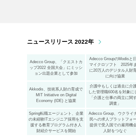
ニュースリリース 2022年
Adecco GroupのModis
Adecco Group、「クエストカ
マイクロソフト 2025年
ップ2022 全国大会」にミッシ
に20万人のデジタル人財
ョン出題企業として参加
に向け協業
介護中もしくは過去に介
Akkodis、技術系人財の育成で
した管理職600名を対象に
MIT Initiative on Digital
「介護と仕事の両立に関
Economy (IDE) と協業
調査」
Spring転職エージェント、企業
Adecco Group、ウクラ
の未経験ITエンジニア採用を支
民への求人プラットフォ
援する教育プログラム付き人
提供で受入国での雇用機
財紹介サービスを開始
人財をつなぐ