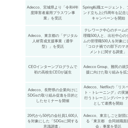
Adecco、宮城県より「令和4年
Spring転職エージェント
度障害者雇用プラスワン事
ンド立ち上げ5周年を記念
業」を受託
キャンペーンを開始
テレワーク中心のチーム
Adecco、東京都の「デジタル
理職500人と、出社中心の
人材育成支援事業（通学
ムの管理職500人を対象に
型）」を受託
「コロナ禍での部下のマ
メントに関する調査」
CEOインターンプログラムで
Adecco Group、難民の
初の高校生CEOが誕生
援に向けた取り組みを拡
Adecco、Netflixの「リ
Adecco、長野県の企業向けに
ト・トレーニング」の実
SDGsの取り組み促進を目的と
行うトレーニングパート
したセミナーを開催
として連携を開始
20代から50代の会社員1,600人
Adecco、東京しごと財団
を対象にした「SDGsに関する
る「東京都 合同就職面
意識調査」
会」事業を受託