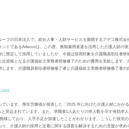
ループの日本法人で、総合人事・人財サービスを展開するアデコ株式会
ンドであるAdeccoは、この度、無期雇用派遣を活用した介護人財の
財に限定して採用していましたが、今後は採用対象を介護職員初任者研
上位資格となる介護福祉士実務者研修修了のための費用を支給します。
します。介護職員初任者研修修了者と介護福祉士実務者研修修了者の採用
a_seed
ています。厚生労働省が発表した「2025 年に向けた介護人材にかかる
すると見込まれています。また、求職者1人あたりの求人数を示す有効求
後で推移しており、人手不足が加速したことがわかります。こうした状況
おり、介護人財の採用と定着に関する課題を解決するための支援が求め