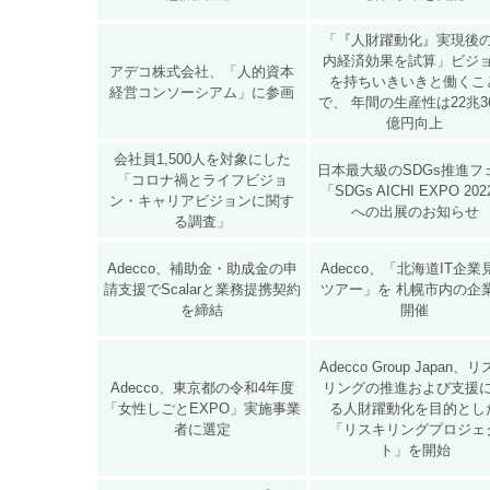
「『人財躍動化』実現後
内経済効果を試算」ビジ
アデコ株式会社、「人的資本
を持ちいきいきと働くこ
経営コンソーシアム」に参画
で、 年間の生産性は22兆36
億円向上
会社員1,500人を対象にした
日本最大級のSDGs推進フ
「コロナ禍とライフビジョ
「SDGs AICHI EXPO 20
ン・キャリアビジョンに関す
への出展のお知らせ
る調査」
Adecco、補助⾦・助成⾦の申
Adecco、「北海道IT企業
請支援でScalarと業務提携契約
ツアー」を 札幌市内の企
を締結
開催
Adecco Group Japan、
Adecco、東京都の令和4年度
リングの推進および支援
「女性しごとEXPO」実施事業
る人財躍動化を目的とし
者に選定
「リスキリングプロジェ
ト」を開始