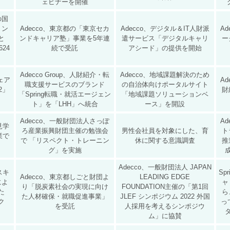
ェビナーを開催
の国
ョン
Adecco、東京都の「東京セカ
Adecco、デジタル＆IT人財派
A
と
ンドキャリア塾」事業を5年連
遣サービス「デジタルキャリ
ー
24
続で受託
アシード」の提供を開始
Adecco Group、人財紹介・転
Adecco、地域課題解決のため
ェア
A
職支援サービスのブランド
の自治体向けポータルサイト
22」
財
「Spring転職・就活エージェン
「地域課題ソリューションベ
ト」を「LHH」へ統合
ース」を開設
Adecco、一般財団法人さっぽ
A
見学
ろ産業振興財団主催の勉強会
男性会社員を対象にした、育
ト
業で
で 「リスペクト・トレーニン
休に関する意識調査
推
グ」を実施
Adecco、一般財団法人 JAPAN
リスキ
Sp
Adecco、東京都しごと財団よ
LEADING EDGE
によ
ャ
り「脱炭素社会の実現に向け
FOUNDATION主催の「第1回
た
ら
た人材確保・就職促進事業」
JLEF シンポジウム 2022 外国
ク
っ
を受託
人採用を考えるシンポジウ
ム」に協賛