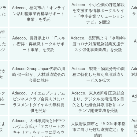
Adecco、中小企業の課題解決
、ブラ
Adecco、福岡市の「オンライ
A
を支援する情報ポータルサイ
した
ン活用型事業再構築サポート
サ
ト「中小企業ソリューション
事業」を受託
ナビ」を開設
の管
チー
Adecco、長野県より「ITスキ
Adecco、長野県より「令和4年
A
した
ル習得・再就職トータルサポ
度コロナ対策緊急就業支援デ
ネジ
ート事業」を受託
スク強化事業業務」を受託
Adecco Group Japan代表の川
Adecco、製造・物流分野の職
A
就労支
崎 健一郎が、人材派遣協会の
種に特化した無期雇用派遣サ
対
大
会長に就任
ービスを拡大
スペク
Adecco、ワイエムプレミアム
Adecco、東京都印刷工業組合
A
施を
ビジネスクラブ会員向けにハ
より、デジタル技術活用を目
ー
ナー
ラスメントダイヤルの無料提
的とした組合員専用教育コン
供を開始
テンツ開発業務を受託
Adecco、太田雄貴氏と田中ウ
A
によ
大阪府阪南市と「SDGs未来都
ルヴェ京氏が「アスリートの
接
市に向けた包括連携協定」を
キャリア」をテーマに語るウ
「
締結