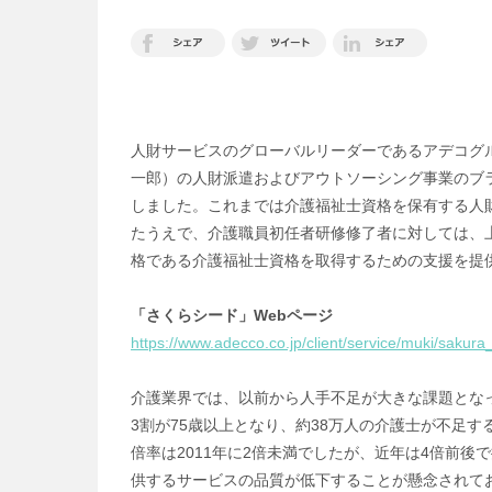
人財サービスのグローバルリーダーであるアデコグ
一郎）の人財派遣およびアウトソーシング事業のブラ
しました。これまでは介護福祉士資格を保有する人
たうえで、介護職員初任者研修修了者に対しては、
格である介護福祉士資格を取得するための支援を提供
「さくらシード」Webページ
https://www.adecco.co.jp/client/service/muki/sakur
介護業界では、以前から人手不足が大きな課題となっ
3割が75歳以上となり、約38万人の介護士が不足
倍率は2011年に2倍未満でしたが、近年は4倍前
供するサービスの品質が低下することが懸念されて