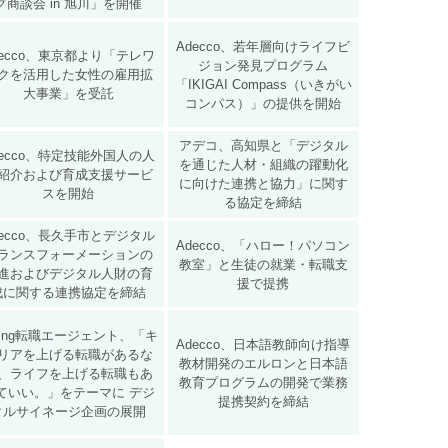
グ商談会 in 旭川」を開催
Adecco、若年層向けライフビ
decco、東京都より「テレワ
ジョン発見プログラム
クを活用した女性の雇用拡
「IKIGAI Compass（いきがい
大事業」を受託
コンパス）」の提供を開始
アデコ、高知県と「デジタル
decco、特定技能外国人の人
を通じた人材・組織の躍動化
紹介および育成支援サービ
に向けた連携と協力」に関す
スを開始
る協定を締結
decco、長久手市とデジタル
​Adecco、「ハロー！パソコン
ランスフォーメーションの
教室」と生徒の就業・転職支
進およびデジタル人財の育
援で提携
成に関する連携協定を締結
ring転職エージェント、「キ
Adecco、日本語教師向け指導
リアを上げる転職があるな
教材開発のエルロンと日本語
、ライフを上げる転職もあ
教育プログラムの開発で業務
ていい。」をテーマに デジ
提携契約を締結
タルサイネージ企画の展開