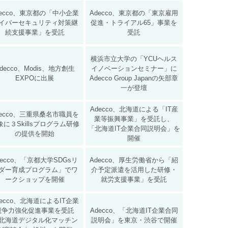
decco、東京都の「中小企業
Adecco、東京都の「東京雇用
イバーセキュリティ対策継
促進・トライアル65」事業を
続支援事業」を受託
受託
横浜市立大学の「YCUヘルス
decco、Modis、地方創生
イノベーションセミナー」に
EXPOに出展
Adecco Group Japanの矢部章
一が登壇
Adecco、北海道による「IT産
decco、三重県桑名市職員を
業等振興事業」を受託し、
象に３Skillsプログラム研修
「北海道IT企業合同説明会」を
の提供を開始
開催
decco、「京都大学SDGsリ
Adecco、厚生労働省から「紹
ダー育成プログラム」でワ
介予定派遣を活用した研修・
ークショップを開催
就労支援事業」を受託
decco、北海道によるIT企業
競争力強化促進事業を受託
Adecco、「北海道IT企業合同
北海道デジタル化マッチン
説明会」を東京・渋谷で開催