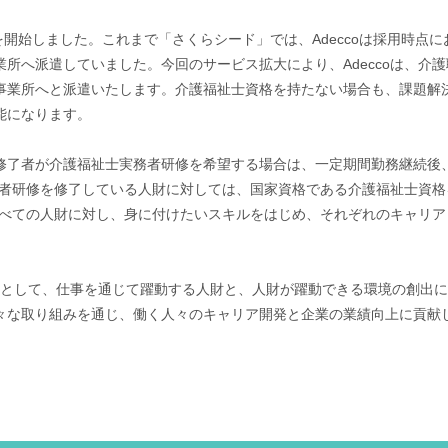
提供を開始しました。これまで「さくらシード」では、Adeccoは採用時点
所へ派遣していました。今回のサービス拡大により、Adeccoは、介
事業所へと派遣いたします。介護福祉士資格を持たない場合も、課題解
能になります。
修了者が介護福祉士実務者研修を希望する場合は、一定期間勤務継続後
実務者研修を修了している人財に対しては、国家資格である介護福祉士資
たすべての人財に対し、身に付けたいスキルをはじめ、それぞれのキャリ
リーダーとして、仕事を通じて躍動する人財と、人財が躍動できる環境の創
々な取り組みを通じ、働く人々のキャリア開発と企業の業績向上に貢献