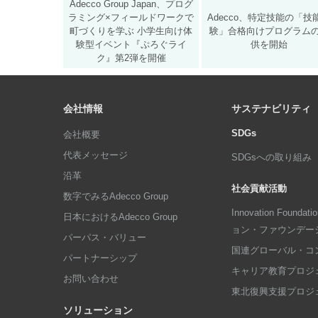
Adecco Group Japan、プログ
ラミング×フィールドワークで
Adecco、特定技能の「技
町づくりを学ぶ 小学生向け体
験」合格向けプログラム
験型イベント『ぷろぐライ
供を開始
ク』第2弾を開催
会社情報
サステナビリティ
SDGs
会社概要
代表メッセージ
SDGsへの取り組み
沿革
社会貢献活動
数字でみるAdecco Group
Innovation Foun
日本におけるAdecco Group
ョン・ファウンデー
パーパス・バリュー
国連グローバル・コ
パートナーシップ
キャリア教育プロジ
お問い合わせ
東北復興支援プロジ
ソリューション