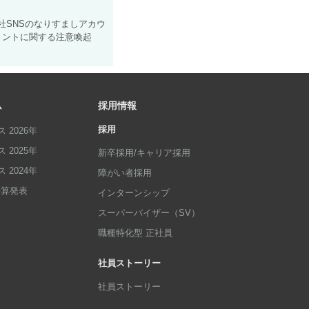
社SNSのなりすましアカウ
ントに関する注意喚起
ム
採用情報
採用
 2026年
 2025年
新卒採用/キャリア採用
 2024年
障がい者採用
p決算発表
インターンシップ
スーパーバイザー（SV）
職種特化型 正社員
社員ストーリー
社員ストーリー