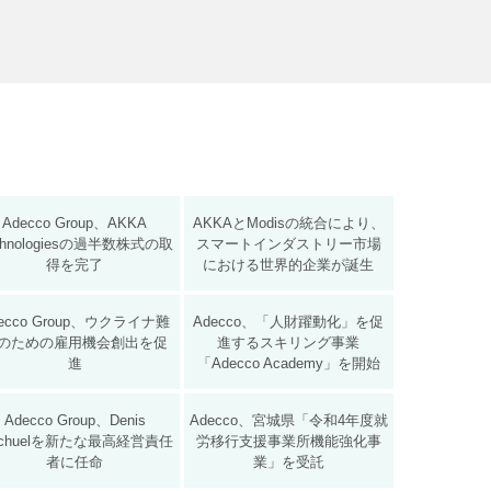
Adecco Group、AKKA
AKKAとModisの統合により、
chnologiesの過半数株式の取
スマートインダストリー市場
得を完了
における世界的企業が誕生
ecco Group、ウクライナ難
Adecco、「人財躍動化」を促
のための雇用機会創出を促
進するスキリング事業
進
「Adecco Academy」を開始
Adecco Group、Denis
Adecco、宮城県「令和4年度就
chuelを新たな最高経営責任
労移行支援事業所機能強化事
者に任命
業」を受託