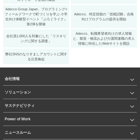
Adecco Group Japan、プログラミング×
フィールドワークで町づくりを学ぶ 小学
Adecco、特定技能の「技能試験」合格
生向け体験型イベント『ぷろぐライク』
向けプログラムの提供を開始
第2弾を開催
Adecco、転職希望者向けの求人情報
会社員1,600人を対象にした「リスキリ
と、製造・物流および介護関連職の求人
ングに関する調査」
情報に特化したWebサイトを開設
弊社SNSのなりすましアカウントに関す
る注意喚起
会社情報
ソリューション
サステナビリティ
Power of Work
ニュースルーム