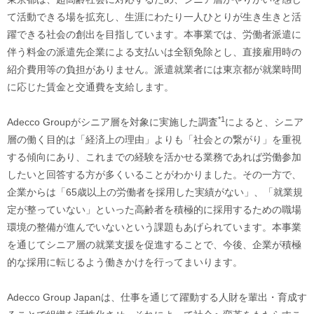
て活動できる場を拡充し、生涯にわたり一人ひとりが生き生きと活
躍できる社会の創出を目指しています。本事業では、労働者派遣に
伴う料金の派遣先企業による支払いは全額免除とし、直接雇用時の
紹介費用等の負担がありません。派遣就業者には東京都が就業時間
に応じた賃金と交通費を支給します。
*1
Adecco Groupがシニア層を対象に実施した調査
によると、シニア
層の働く目的は「経済上の理由」よりも「社会との繋がり」を重視
する傾向にあり、これまでの経験を活かせる業務であれば労働参加
したいと回答する方が多くいることがわかりました。その一方で、
企業からは「65歳以上の労働者を採用した実績がない」、「就業規
定が整っていない」といった高齢者を積極的に採用するための職場
環境の整備が進んでいないという課題もあげられています。本事業
を通じてシニア層の就業支援を促進することで、今後、企業が積極
的な採用に転じるよう働きかけを行ってまいります。
Adecco Group Japanは、仕事を通じて躍動する人財を輩出・育成す