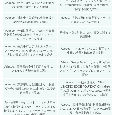
アデコ、高知県と「デジタルを通じた人
Adecco、特定技能外国人の人財紹介お
材・組織の躍動化に向けた連携と協力」
よび育成支援サービスを開始
に関する協定を締結
Adecco、補助⾦・助成⾦の申請支援で
Adecco、「北海道IT企業見学ツアー」を
Scalarと業務提携契約を締結
札幌市内の企業で開催
Adecco、一般財団法人さっぽろ産業振
男性会社員を対象にした、育休に関する
興財団主催の勉強会で 「リスペクト・ト
意識調査
レーニング」を実施
Adecco、長久手市とデジタルトランス
​Adecco、「ハロー！パソコン教室」と
フォーメーションの推進およびデジタル
生徒の就業・転職支援で提携
人財の育成に関する連携協定を締結
Adecco Group Japan、リスキリングの
Adecco、東京都の令和4年度「女性しご
推進および支援による人財躍動化を目的
とEXPO」実施事業者に選定
とした「リスキリングプロジェクト」を
開始
Adecco、一般財団法人 JAPAN
Adecco、東京都しごと財団より「脱炭
LEADING EDGE FOUNDATION主催の
素社会の実現に向けた人材確保・就職促
「第1回 JLEF シンポジウム 2022 外国人
進事業」を受託
採用を考えるシンポジウム」に協賛
Spring転職エージェント、「キャリアを
Adecco、日本語教師向け指導教材開発
上げる転職があるなら、ライフを上げる
のエルロンと日本語教育プログラムの開
転職もあっていい。」をテーマに デジタ
発で業務提携契約を締結
ルサイネージ企画の展開