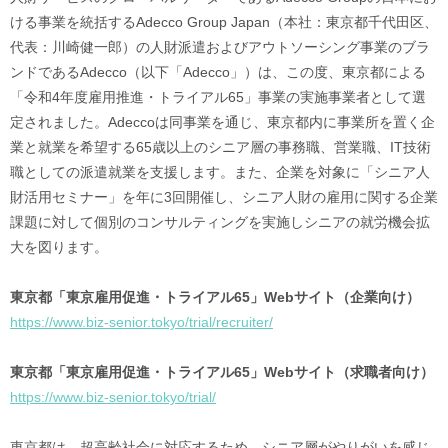
ける事業を統括するAdecco Group Japan（本社：東京都千代田区、
代表：川崎健一郎）の人財派遣およびアウトソーシング事業のブラ
ンドであるAdecco（以下「Adecco」）は、この度、東京都による
「令和4年度雇用推進・トライアル65」事業の実施事業者として選
定されました。Adeccoは同事業を通じ、東京都内に事業所を置く企
業と就業を希望する65歳以上のシニア層の事務職、営業職、IT技術
職としての派遣就業を支援します。また、企業を対象に「シニア人
財活用セミナー」を年に3回開催し、シニア人財の雇用に関する企業
課題に対して個別のコンサルティングを実施しシニアの就労機会拡
大を図ります。
東京都「東京雇用促進・トライアル65」Webサイト（企業向け）
https://www.biz-senior.tokyo/trial/recruiter/
東京都「東京雇用促進・トライアル65」Webサイト（求職者向け）
https://www.biz-senior.tokyo/trial/
東京都は、超高齢社会に対応するため、シニア層がやりがいを感じ