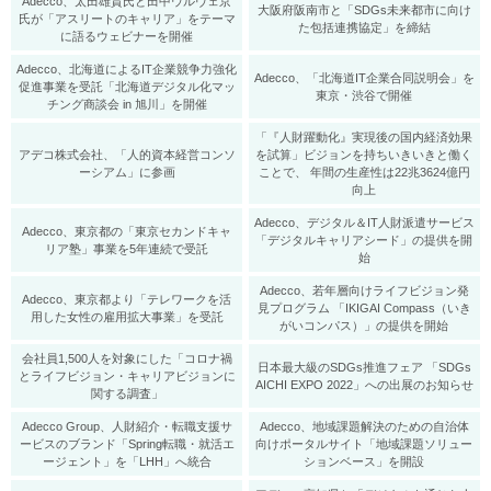
Adecco、太田雄貴氏と田中ウルヴェ京
大阪府阪南市と「SDGs未来都市に向け
氏が「アスリートのキャリア」をテーマ
た包括連携協定」を締結
に語るウェビナーを開催
Adecco、北海道によるIT企業競争力強化
Adecco、「北海道IT企業合同説明会」を
促進事業を受託「北海道デジタル化マッ
東京・渋谷で開催
チング商談会 in 旭川」を開催
「『人財躍動化』実現後の国内経済効果
アデコ株式会社、「人的資本経営コンソ
を試算」ビジョンを持ちいきいきと働く
ーシアム」に参画
ことで、 年間の生産性は22兆3624億円
向上
Adecco、デジタル＆IT人財派遣サービス
Adecco、東京都の「東京セカンドキャ
「デジタルキャリアシード」の提供を開
リア塾」事業を5年連続で受託
始
Adecco、若年層向けライフビジョン発
Adecco、東京都より「テレワークを活
見プログラム 「IKIGAI Compass（いき
用した女性の雇用拡大事業」を受託
がいコンパス）」の提供を開始
会社員1,500人を対象にした「コロナ禍
日本最大級のSDGs推進フェア 「SDGs
とライフビジョン・キャリアビジョンに
AICHI EXPO 2022」への出展のお知らせ
関する調査」
Adecco Group、人財紹介・転職支援サ
Adecco、地域課題解決のための自治体
ービスのブランド「Spring転職・就活エ
向けポータルサイト「地域課題ソリュー
ージェント」を「LHH」へ統合
ションベース」を開設