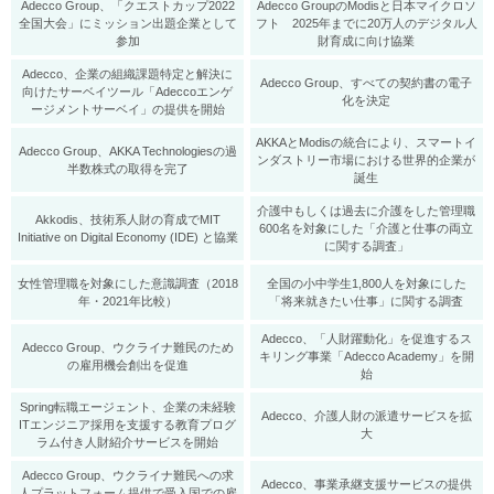
Adecco Group、「クエストカップ2022
Adecco GroupのModisと日本マイクロソ
全国大会」にミッション出題企業として
フト 2025年までに20万人のデジタル人
参加
財育成に向け協業
Adecco、企業の組織課題特定と解決に
Adecco Group、すべての契約書の電子
向けたサーベイツール「Adeccoエンゲ
化を決定
ージメントサーベイ」の提供を開始
AKKAとModisの統合により、スマートイ
Adecco Group、AKKA Technologiesの過
ンダストリー市場における世界的企業が
半数株式の取得を完了
誕生
介護中もしくは過去に介護をした管理職
Akkodis、技術系人財の育成でMIT
600名を対象にした「介護と仕事の両立
Initiative on Digital Economy (IDE) と協業
に関する調査」
女性管理職を対象にした意識調査（2018
全国の小中学生1,800人を対象にした
年・2021年比較）
「将来就きたい仕事」に関する調査
Adecco、「人財躍動化」を促進するス
Adecco Group、ウクライナ難民のため
キリング事業「Adecco Academy」を開
の雇用機会創出を促進
始
Spring転職エージェント、企業の未経験
Adecco、介護人財の派遣サービスを拡
ITエンジニア採用を支援する教育プログ
大
ラム付き人財紹介サービスを開始
Adecco Group、ウクライナ難民への求
​Adecco、事業承継支援サービスの提供
人プラットフォーム提供で受入国での雇