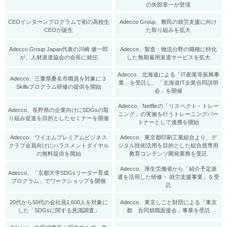
の矢部章一が登壇
CEOインターンプログラムで初の高校生
Adecco Group、難民の就労支援に向け
CEOが誕生
た取り組みを拡大
Adecco Group Japan代表の川崎 健一郎
Adecco、製造・物流分野の職種に特化
が、人材派遣協会の会長に就任
した無期雇用派遣サービスを拡大
Adecco、北海道による「IT産業等振興事
Adecco、三重県桑名市職員を対象に３
業」を受託し、「北海道IT企業合同説明
Skillsプログラム研修の提供を開始
会」を開催
Adecco、Netflixの「リスペクト・トレー
Adecco、長野県の企業向けにSDGsの取
ニング」の実施を行うトレーニングパー
り組み促進を目的としたセミナーを開催
トナーとして連携を開始
Adecco、ワイエムプレミアムビジネス
Adecco、東京都印刷工業組合より、デ
クラブ会員向けにハラスメントダイヤル
ジタル技術活用を目的とした組合員専用
の無料提供を開始
教育コンテンツ開発業務を受託
Adecco、厚生労働省から「紹介予定派
Adecco、「京都大学SDGsリーダー育成
遣を活用した研修・ 就労支援事業」を受
プログラム」でワークショップを開催
託
20代から50代の会社員1,600人を対象に
Adecco、東京しごと財団による「東京
した「SDGsに関する意識調査」
都 合同就職面接会」事業を受託