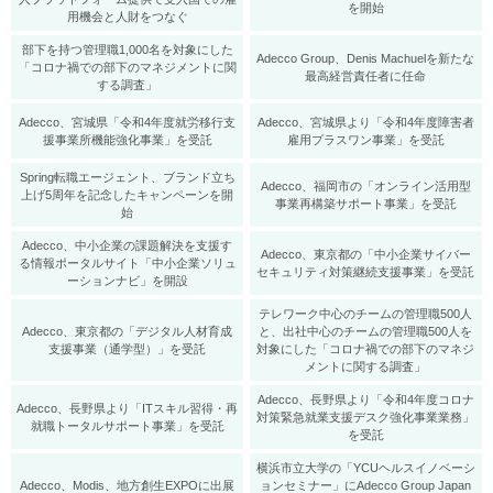
を開始
用機会と人財をつなぐ
部下を持つ管理職1,000名を対象にした
Adecco Group、Denis Machuelを新たな
「コロナ禍での部下のマネジメントに関
最高経営責任者に任命
する調査」
Adecco、宮城県「令和4年度就労移行支
Adecco、宮城県より「令和4年度障害者
援事業所機能強化事業」を受託
雇用プラスワン事業」を受託
Spring転職エージェント、ブランド立ち
Adecco、福岡市の「オンライン活用型
上げ5周年を記念したキャンペーンを開
事業再構築サポート事業」を受託
始
Adecco、中小企業の課題解決を支援す
Adecco、東京都の「中小企業サイバー
る情報ポータルサイト「中小企業ソリュ
セキュリティ対策継続支援事業」を受託
ーションナビ」を開設
テレワーク中心のチームの管理職500人
Adecco、東京都の「デジタル人材育成
と、出社中心のチームの管理職500人を
支援事業（通学型）」を受託
対象にした「コロナ禍での部下のマネジ
メントに関する調査」
Adecco、長野県より「令和4年度コロナ
Adecco、長野県より「ITスキル習得・再
対策緊急就業支援デスク強化事業業務」
就職トータルサポート事業」を受託
を受託
横浜市立大学の「YCUヘルスイノベーシ
Adecco、Modis、地方創生EXPOに出展
ョンセミナー」にAdecco Group Japan