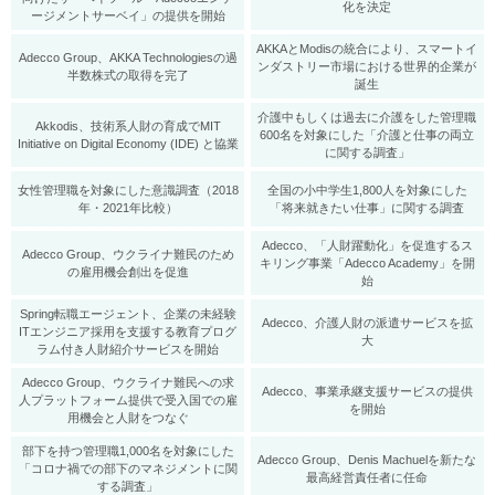
化を決定
ージメントサーベイ」の提供を開始
AKKAとModisの統合により、スマートイ
Adecco Group、AKKA Technologiesの過
ンダストリー市場における世界的企業が
半数株式の取得を完了
誕生
介護中もしくは過去に介護をした管理職
Akkodis、技術系人財の育成でMIT
600名を対象にした「介護と仕事の両立
Initiative on Digital Economy (IDE) と協業
に関する調査」
女性管理職を対象にした意識調査（2018
全国の小中学生1,800人を対象にした
年・2021年比較）
「将来就きたい仕事」に関する調査
Adecco、「人財躍動化」を促進するス
Adecco Group、ウクライナ難民のため
キリング事業「Adecco Academy」を開
の雇用機会創出を促進
始
Spring転職エージェント、企業の未経験
Adecco、介護人財の派遣サービスを拡
ITエンジニア採用を支援する教育プログ
大
ラム付き人財紹介サービスを開始
Adecco Group、ウクライナ難民への求
​Adecco、事業承継支援サービスの提供
人プラットフォーム提供で受入国での雇
を開始
用機会と人財をつなぐ
部下を持つ管理職1,000名を対象にした
Adecco Group、Denis Machuelを新たな
「コロナ禍での部下のマネジメントに関
最高経営責任者に任命
する調査」