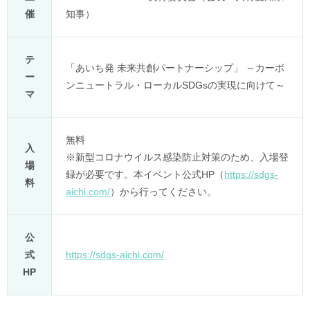
催
知事）
テ
「あいち発 未来共創パートナーシップ」 ～カーボ
ー
ンニュートラル・ローカルSDGsの実現に向けて～
マ
無料
入
※新型コロナウイルス感染防止対策のため、入場登
場
録が必要です。本イベント公式HP（
https://sdgs-
料
aichi.com/
）から行ってください。
公
式
https://sdgs-aichi.com/
HP