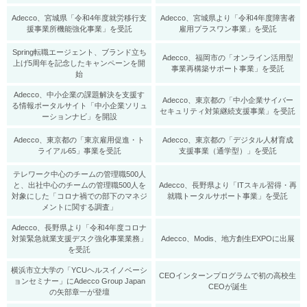
Adecco、宮城県「令和4年度就労移行支
Adecco、宮城県より「令和4年度障害者
援事業所機能強化事業」を受託
雇用プラスワン事業」を受託
Spring転職エージェント、ブランド立ち
Adecco、福岡市の「オンライン活用型
上げ5周年を記念したキャンペーンを開
事業再構築サポート事業」を受託
始
Adecco、中小企業の課題解決を支援す
Adecco、東京都の「中小企業サイバー
る情報ポータルサイト「中小企業ソリュ
セキュリティ対策継続支援事業」を受託
ーションナビ」を開設
Adecco、東京都の「東京雇用促進・ト
Adecco、東京都の「デジタル人材育成
ライアル65」事業を受託
支援事業（通学型）」を受託
テレワーク中心のチームの管理職500人
と、出社中心のチームの管理職500人を
Adecco、長野県より「ITスキル習得・再
対象にした「コロナ禍での部下のマネジ
就職トータルサポート事業」を受託
メントに関する調査」
Adecco、長野県より「令和4年度コロナ
対策緊急就業支援デスク強化事業業務」
Adecco、Modis、地方創生EXPOに出展
を受託
横浜市立大学の「YCUヘルスイノベーシ
CEOインターンプログラムで初の高校生
ョンセミナー」にAdecco Group Japan
CEOが誕生
の矢部章一が登壇