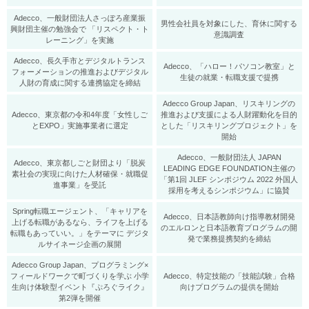
Adecco、一般財団法人さっぽろ産業振
男性会社員を対象にした、育休に関する
興財団主催の勉強会で 「リスペクト・ト
意識調査
レーニング」を実施
Adecco、長久手市とデジタルトランス
​Adecco、「ハロー！パソコン教室」と
フォーメーションの推進およびデジタル
生徒の就業・転職支援で提携
人財の育成に関する連携協定を締結
Adecco Group Japan、リスキリングの
Adecco、東京都の令和4年度「女性しご
推進および支援による人財躍動化を目的
とEXPO」実施事業者に選定
とした「リスキリングプロジェクト」を
開始
Adecco、一般財団法人 JAPAN
Adecco、東京都しごと財団より「脱炭
LEADING EDGE FOUNDATION主催の
素社会の実現に向けた人材確保・就職促
「第1回 JLEF シンポジウム 2022 外国人
進事業」を受託
採用を考えるシンポジウム」に協賛
Spring転職エージェント、「キャリアを
Adecco、日本語教師向け指導教材開発
上げる転職があるなら、ライフを上げる
のエルロンと日本語教育プログラムの開
転職もあっていい。」をテーマに デジタ
発で業務提携契約を締結
ルサイネージ企画の展開
Adecco Group Japan、プログラミング×
フィールドワークで町づくりを学ぶ 小学
Adecco、特定技能の「技能試験」合格
生向け体験型イベント『ぷろぐライク』
向けプログラムの提供を開始
第2弾を開催