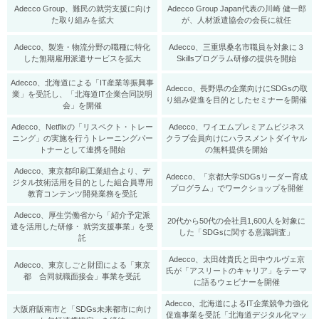
Adecco Group、難民の就労支援に向け
Adecco Group Japan代表の川崎 健一郎
た取り組みを拡大
が、人材派遣協会の会長に就任
Adecco、製造・物流分野の職種に特化
Adecco、三重県桑名市職員を対象に３
した無期雇用派遣サービスを拡大
Skillsプログラム研修の提供を開始
Adecco、北海道による「IT産業等振興事
Adecco、長野県の企業向けにSDGsの取
業」を受託し、「北海道IT企業合同説明
り組み促進を目的としたセミナーを開催
会」を開催
Adecco、Netflixの「リスペクト・トレー
Adecco、ワイエムプレミアムビジネス
ニング」の実施を行うトレーニングパー
クラブ会員向けにハラスメントダイヤル
トナーとして連携を開始
の無料提供を開始
Adecco、東京都印刷工業組合より、デ
Adecco、「京都大学SDGsリーダー育成
ジタル技術活用を目的とした組合員専用
プログラム」でワークショップを開催
教育コンテンツ開発業務を受託
Adecco、厚生労働省から「紹介予定派
20代から50代の会社員1,600人を対象に
遣を活用した研修・ 就労支援事業」を受
した「SDGsに関する意識調査」
託
Adecco、太田雄貴氏と田中ウルヴェ京
Adecco、東京しごと財団による「東京
氏が「アスリートのキャリア」をテーマ
都 合同就職面接会」事業を受託
に語るウェビナーを開催
Adecco、北海道によるIT企業競争力強化
大阪府阪南市と「SDGs未来都市に向け
促進事業を受託「北海道デジタル化マッ