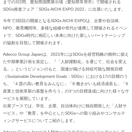
までの3日間、愛知県国際展示場（愛知県常滑市）で開催される
SDGs推進フェア「SDGs AICHI EXPO 2022」に出展いたします。
今年で3回目の開催となるSDGs AICHI EXPOは、企業や自治体、
NPO、教育機関等、多様な組織や世代が連携して開催されるイベン
トで、SDGs時代に相応しい未来に向けた新しいパートナーシップ
の協創を目指して開催されます。
Adecco Group Japanは、2021年にはSDGsを経営戦略の根幹に据え
た中期事業計画を策定し、『「人財躍動化」を通じて、社会を変え
る。』というビジョンのもと、国連が掲げる持続可能な開発目標
（Sustainable Development Goals：SDGs）における17の目標のう
ち、「4.質の高い教育をみんなに」「8.働きがいも経済成長も」「9.
産業と技術革新の基盤を作ろう」の3つの目標達成に向けた様々なサ
ービスを展開しています。
出展ブースでは、学生、企業、自治体向けに独自開発した「人財サ
ービス」や「教育」を中心としたSDGsへの取り組みやコンサルテ
ィングサービスについてご紹介します。