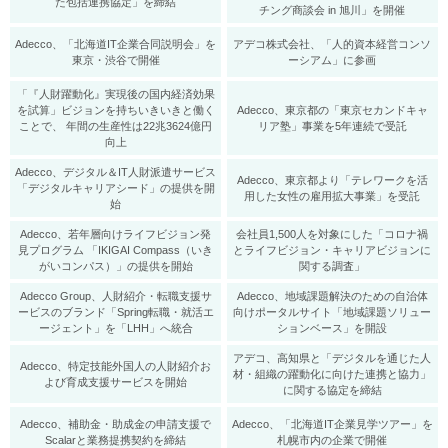
た包括連携協定」を締結
チング商談会 in 旭川」を開催
Adecco、「北海道IT企業合同説明会」を
アデコ株式会社、「人的資本経営コンソ
東京・渋谷で開催
ーシアム」に参画
「『人財躍動化』実現後の国内経済効果
を試算」ビジョンを持ちいきいきと働く
Adecco、東京都の「東京セカンドキャ
ことで、 年間の生産性は22兆3624億円
リア塾」事業を5年連続で受託
向上
Adecco、デジタル＆IT人財派遣サービス
Adecco、東京都より「テレワークを活
「デジタルキャリアシード」の提供を開
用した女性の雇用拡大事業」を受託
始
Adecco、若年層向けライフビジョン発
会社員1,500人を対象にした「コロナ禍
見プログラム 「IKIGAI Compass（いき
とライフビジョン・キャリアビジョンに
がいコンパス）」の提供を開始
関する調査」
Adecco Group、人財紹介・転職支援サ
Adecco、地域課題解決のための自治体
ービスのブランド「Spring転職・就活エ
向けポータルサイト「地域課題ソリュー
ージェント」を「LHH」へ統合
ションベース」を開設
アデコ、高知県と「デジタルを通じた人
Adecco、特定技能外国人の人財紹介お
材・組織の躍動化に向けた連携と協力」
よび育成支援サービスを開始
に関する協定を締結
Adecco、補助⾦・助成⾦の申請支援で
Adecco、「北海道IT企業見学ツアー」を
Scalarと業務提携契約を締結
札幌市内の企業で開催