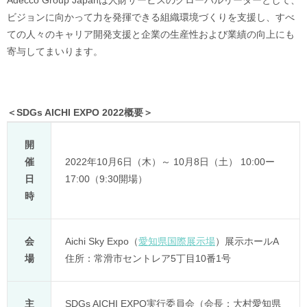
Adecco Group Japanは人財サービスのグローバルリーダーとして、
ビジョンに向かって力を発揮できる組織環境づくりを支援し、すべ
ての人々のキャリア開発支援と企業の生産性および業績の向上にも
寄与してまいります。
＜SDGs AICHI EXPO 2022概要＞
開
催
2022年10月6日（木）～ 10月8日（土） 10:00ー
日
17:00（9:30開場）
時
会
Aichi Sky Expo（
愛知県国際展示場
）展示ホールA
場
住所：常滑市セントレア5丁目10番1号
主
SDGs AICHI EXPO実行委員会（会長：大村愛知県