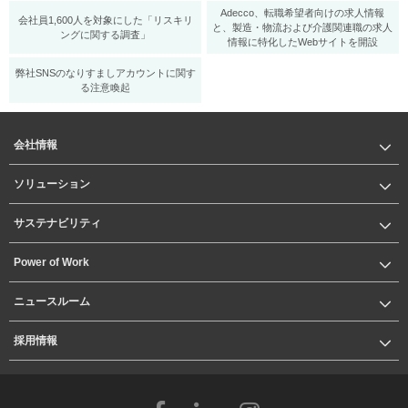
Adecco、転職希望者向けの求人情報
会社員1,600人を対象にした「リスキリ
と、製造・物流および介護関連職の求人
ングに関する調査」
情報に特化したWebサイトを開設
弊社SNSのなりすましアカウントに関す
る注意喚起
会社情報
ソリューション
サステナビリティ
Power of Work
ニュースルーム
採用情報