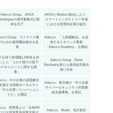
Adecco Group、AKKA
AKKAとModisの統合により、
chnologiesの過半数株式の取
スマートインダストリー市場
得を完了
における世界的企業が誕生
ecco Group、ウクライナ難
Adecco、「人財躍動化」を促
のための雇用機会創出を促
進するスキリング事業
進
「Adecco Academy」を開始
下を持つ管理職1,000名を対
Adecco Group、Denis
にした「コロナ禍での部下
Machuelを新たな最高経営責任
のマネジメントに関する調
者に任命
査」
decco、中小企業の課題解決
Adecco、東京都の「中小企業
支援する情報ポータルサイ
サイバーセキュリティ対策継
「中小企業ソリューション
続支援事業」を受託
ナビ」を開設
ecco、長野県より「令和4年
Adecco、Modis、地方創生
コロナ対策緊急就業支援デ