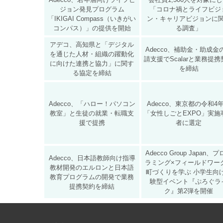
ジョン発見プログラム
「コロナ禍とライフビジ
「IKIGAI Compass（いきがい
ン・キャリアビジョンに
コンパス）」の提供を開始
る調査」
アデコ、高知県と「デジタル
Adecco、補助⾦・助成⾦
を通じた人材・組織の躍動化
請支援でScalarと業務提
に向けた連携と協力」に関す
を締結
る協定を締結
​Adecco、「ハロー！パソコン
Adecco、東京都の令和4
教室」と生徒の就業・転職支
「女性しごとEXPO」実施
援で提携
者に選定
Adecco Group Japan、
Adecco、日本語教師向け指導
ラミング×フィールドワー
教材開発のエルロンと日本語
町づくりを学ぶ 小学生向
教育プログラムの開発で業務
験型イベント『ぷろぐラ
提携契約を締結
ク』第2弾を開催