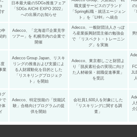
日本最大級のSDGs推進フェア
ョ
職支援サービスのブランド
の
「SDGs AICHI EXPO 2022」
関す
「Spring転職・就活エージェン
「
への出展のお知らせ
ト」を「LHH」へ統合
Adecco、一般財団法人さっぽ
の申
Adecco、「北海道IT企業見学
ろ産業振興財団主催の勉強会
男
携契約
ツアー」を 札幌市内の企業で
で 「リスペクト・トレーニン
開催
グ」を実施
Ad
Adecco Group Japan、リスキ
Adecco、東京都しごと財団よ
年度
リングの推進および支援によ
り「脱炭素社会の実現に向け
F
事業
る人財躍動化を目的とした
た人材確保・就職促進事業」
JL
「リスキリングプロジェク
を受託
ト」を開始
プログ
A
クで
Adecco、特定技能の「技能試
会社員1,600人を対象にした
人
け体
験」合格向けプログラムの提
「リスキリングに関する調
介
イ
供を開始
査」