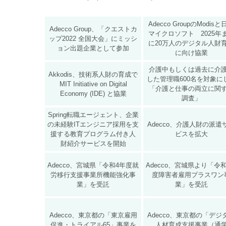
Adecco GroupのModis
Adecco Group、「クエストカ
マイクロソフト 2025年
ップ2022 全国大会」にミッシ
に20万人のデジタル人財
ョン出題企業として参加
に向け協業
介護中もしくは過去に介
Akkodis、技術系人財の育成で
した管理職600名を対象に
MIT Initiative on Digital
「介護と仕事の両立に関
Economy (IDE) と協業
調査」
Spring転職エージェント、企業
の未経験ITエンジニア採用を支
Adecco、介護人財の派遣
援する教育プログラム付き人
ビスを拡大
財紹介サービスを開始
Adecco、宮城県「令和4年度就
Adecco、宮城県より「令
労移行支援事業所機能強化事
度障害者雇用プラスワン
業」を受託
業」を受託
Adecco、東京都の「東京雇用
Adecco、東京都の「デジ
促進・トライアル65」事業を
人材育成支援事業（通