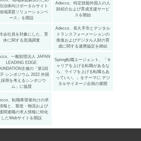
Adecco、特定技能外国人の人
自治体向けポータルサイト
財紹介および育成支援サービ
地域課題ソリューションベ
スを開始
ース」を開設
Adecco、長久手市とデジタル
性会社員を対象にした、育
トランスフォーメーションの
休に関する意識調査
推進およびデジタル人財の育
成に関する連携協定を締結
ecco、一般財団法人 JAPAN
Spring転職エージェント、「キ
LEADING EDGE
ャリアを上げる転職があるな
OUNDATION主催の「第1回
ら、ライフを上げる転職もあ
EF シンポジウム 2022 外国
っていい。」をテーマに デジ
人採用を考えるシンポジウ
タルサイネージ企画の展開
ム」に協賛
decco、転職希望者向けの求
情報と、製造・物流および
護関連職の求人情報に特化
したWebサイトを開設