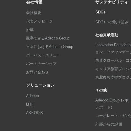
会社情報
サステナビリティ
SDGs
会社概要
代表メッセージ
SDGsへの取り組み
沿革
社会貢献活動
数字でみるAdecco Group
Innovation Foun
日本におけるAdecco Group
ョン・ファウンデー
パーパス・バリュー
国連グローバル・コ
パートナーシップ
キャリア教育プロジ
お問い合わせ
東北復興支援プロジ
ソリューション
その他
Adecco
Adecco Group
LHH
レポート）
AKKODiS
コーポレート・ガバ
外部からの評価