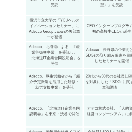
受託
型）」を受託
横浜市立大学の「YCUヘルス
イノベーションセミナー」に
CEOインターンプログラ
Adecco Group Japanの矢部章
初の高校生CEOが誕生
一が登壇
Adecco、北海道による「IT産
Adecco、長野県の企業向
業等振興事業」を受託し、
SDGsの取り組み促進を目
「北海道IT企業合同説明会」を
したセミナーを開催
開催
Adecco、厚生労働省から「紹
20代から50代の会社員1,6
介予定派遣を活用した研修・
を対象にした「SDGsに関
就労支援事業」を受託
意識調査」
Adecco、「北海道IT企業合同
アデコ株式会社、「人的
説明会」を東京・渋谷で開催
経営コンソーシアム」に
Adecco、若年層向けライフビ
会社員1,500人を対象に