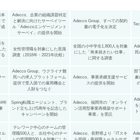
と日本
Adecco、企業の組織課題特定
まで
と解決に向けたサーベイツー
Adecco Group、すべての契約
Te
育成
ル「Adeccoエンゲージメント
書の電子化を決定
サーベイ」の提供を開始
護を
全国の小中学生1,800人を対象
Ad
した
女性管理職を対象にした意識
にした「将来就きたい仕事」
民
する
調査（2018年・2021年比較）
に関する調査
Adecco Group、ウクライナ難
部
サー
民への求人プラットフォーム
​Adecco、事業承継支援サービ
象
提供で受入国での雇用機会と
スの提供を開始
人財をつなぐ
A
和4年
Spring転職エージェント、ブラ
Adecco、福岡市の「オンライ
を
事
ンド立ち上げ5周年を記念した
ン活用型事業再構築サポート
ト
キャンペーンを開始
事業」を受託
テレワーク中心のチームの管
タル
理職500人と、出社中心のチー
Adecco、長野県より「ITスキ
Ad
学
ムの管理職500人を対象にした
ル習得・再就職トータルサポ
度