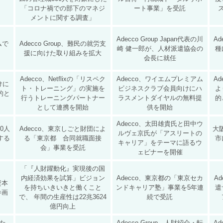
「コロナ禍での部下のマネジ
ート事業」を受託
メントに関する調査」
Adecco Group Japan代表の川
A
ムで
Adecco Group、難民の就労支
崎 健一郎が、人材派遣協会の
種
援に向けた取り組みを拡大
会長に就任
Adecco、Netflixの「リスペク
Adecco、ワイエムプレミアム
A
けに
ト・トレーニング」の実施を
ビジネスクラブ会員向けにハ
よ
的と
行うトレーニングパートナー
ラスメントダイヤルの無料提
的
として連携を開始
供を開始
Adecco、太田雄貴氏と田中ウ
00人
Adecco、東京しごと財団によ
大
ルヴェ京氏が「アスリートの
する
る「東京都 合同就職面接
市
キャリア」をテーマに語るウ
会」事業を受託
ェビナーを開催
「『人財躍動化』実現後の国
内経済効果を試算」ビジョン
Adecco、東京都の「東京セカ
A
資本
を持ちいきいきと働くこと
ンドキャリア塾」事業を5年連
遣
参画
で、 年間の生産性は22兆3624
続で受託
億円向上
した
Adecco Group、人財紹介・転
A