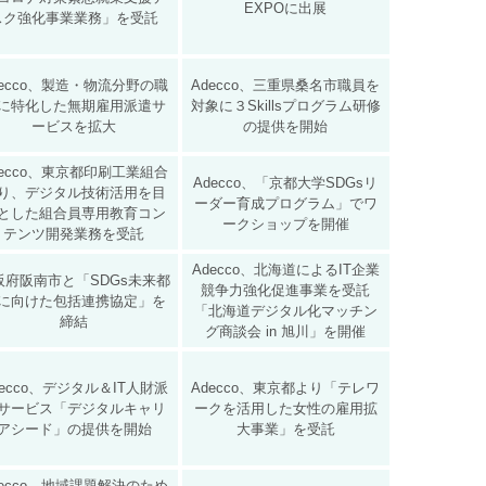
EXPOに出展
スク強化事業業務」を受託
decco、製造・物流分野の職
Adecco、三重県桑名市職員を
に特化した無期雇用派遣サ
対象に３Skillsプログラム研修
ービスを拡大
の提供を開始
decco、東京都印刷工業組合
Adecco、「京都大学SDGsリ
り、デジタル技術活用を目
ーダー育成プログラム」でワ
とした組合員専用教育コン
ークショップを開催
テンツ開発業務を受託
Adecco、北海道によるIT企業
阪府阪南市と「SDGs未来都
競争力強化促進事業を受託
に向けた包括連携協定」を
「北海道デジタル化マッチン
締結
グ商談会 in 旭川」を開催
decco、デジタル＆IT人財派
Adecco、東京都より「テレワ
サービス「デジタルキャリ
ークを活用した女性の雇用拡
アシード」の提供を開始
大事業」を受託
decco、地域課題解決のため