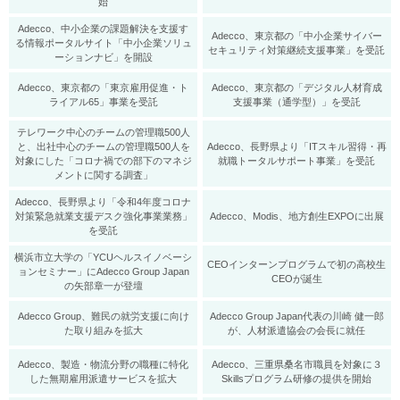
始
Adecco、中小企業の課題解決を支援す
Adecco、東京都の「中小企業サイバー
る情報ポータルサイト「中小企業ソリュ
セキュリティ対策継続支援事業」を受託
ーションナビ」を開設
Adecco、東京都の「東京雇用促進・ト
Adecco、東京都の「デジタル人材育成
ライアル65」事業を受託
支援事業（通学型）」を受託
テレワーク中心のチームの管理職500人
と、出社中心のチームの管理職500人を
Adecco、長野県より「ITスキル習得・再
対象にした「コロナ禍での部下のマネジ
就職トータルサポート事業」を受託
メントに関する調査」
Adecco、長野県より「令和4年度コロナ
対策緊急就業支援デスク強化事業業務」
Adecco、Modis、地方創生EXPOに出展
を受託
横浜市立大学の「YCUヘルスイノベーシ
CEOインターンプログラムで初の高校生
ョンセミナー」にAdecco Group Japan
CEOが誕生
の矢部章一が登壇
Adecco Group、難民の就労支援に向け
Adecco Group Japan代表の川崎 健一郎
た取り組みを拡大
が、人材派遣協会の会長に就任
Adecco、製造・物流分野の職種に特化
Adecco、三重県桑名市職員を対象に３
した無期雇用派遣サービスを拡大
Skillsプログラム研修の提供を開始