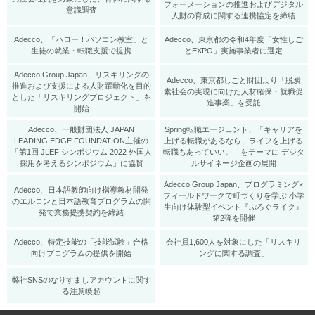
フォーメーションの推進およびデジタル
意識調査
人財の育成に関する連携協定を締結
​Adecco、「ハロー！パソコン教室」と
Adecco、東京都の令和4年度「女性しご
生徒の就業・転職支援で提携
とEXPO」実施事業者に選定
Adecco Group Japan、リスキリングの
Adecco、東京都しごと財団より「脱炭
推進および支援による人財躍動化を目的
素社会の実現に向けた人材確保・就職促
とした「リスキリングプロジェクト」を
進事業」を受託
開始
Adecco、一般財団法人 JAPAN
Spring転職エージェント、「キャリアを
LEADING EDGE FOUNDATION主催の
上げる転職があるなら、ライフを上げる
「第1回 JLEF シンポジウム 2022 外国人
転職もあっていい。」をテーマに デジタ
採用を考えるシンポジウム」に協賛
ルサイネージ企画の展開
Adecco Group Japan、プログラミング×
Adecco、日本語教師向け指導教材開発
フィールドワークで町づくりを学ぶ 小学
のエルロンと日本語教育プログラムの開
生向け体験型イベント『ぷろぐライク』
発で業務提携契約を締結
第2弾を開催
Adecco、特定技能の「技能試験」合格
会社員1,600人を対象にした「リスキリ
向けプログラムの提供を開始
ングに関する調査」
弊社SNSのなりすましアカウントに関す
る注意喚起