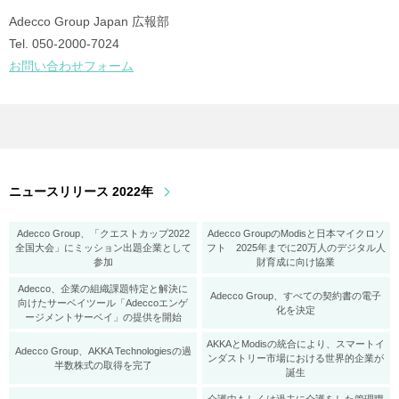
Adecco Group Japan 広報部
Tel. 050‐2000‐7024
お問い合わせフォーム
ニュースリリース 2022年
Adecco Group、「クエストカップ2022
Adecco GroupのModisと日本マイクロソ
全国大会」にミッション出題企業として
フト 2025年までに20万人のデジタル人
参加
財育成に向け協業
Adecco、企業の組織課題特定と解決に
Adecco Group、すべての契約書の電子
向けたサーベイツール「Adeccoエンゲ
化を決定
ージメントサーベイ」の提供を開始
AKKAとModisの統合により、スマートイ
Adecco Group、AKKA Technologiesの過
ンダストリー市場における世界的企業が
半数株式の取得を完了
誕生