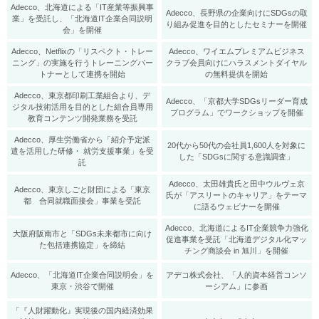
Adecco、北海道による「IT産業等振興事
Adecco、長野県の企業向けにSDGsの取
業」を受託し、「北海道IT企業合同説明
り組み促進を目的としたセミナーを開催
会」を開催
Adecco、Netflixの「リスペクト・トレー
Adecco、ワイエムプレミアムビジネス
ニング」の実施を行うトレーニングパー
クラブ会員向けにハラスメントダイヤル
トナーとして連携を開始
の無料提供を開始
Adecco、東京都印刷工業組合より、デ
Adecco、「京都大学SDGsリーダー育成
ジタル技術活用を目的とした組合員専用
プログラム」でワークショップを開催
教育コンテンツ開発業務を受託
Adecco、厚生労働省から「紹介予定派
20代から50代の会社員1,600人を対象に
遣を活用した研修・ 就労支援事業」を受
した「SDGsに関する意識調査」
託
Adecco、太田雄貴氏と田中ウルヴェ京
Adecco、東京しごと財団による「東京
氏が「アスリートのキャリア」をテーマ
都 合同就職面接会」事業を受託
に語るウェビナーを開催
Adecco、北海道によるIT企業競争力強化
大阪府阪南市と「SDGs未来都市に向け
促進事業を受託「北海道デジタル化マッ
た包括連携協定」を締結
チング商談会 in 旭川」を開催
Adecco、「北海道IT企業合同説明会」を
アデコ株式会社、「人的資本経営コンソ
東京・渋谷で開催
ーシアム」に参画
「『人財躍動化』実現後の国内経済効果