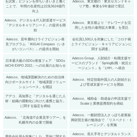
を試算」ビジョンを持ちいきいきと働く
Adecco、東京都の「東京セカンドキャ
ことで、 年間の生産性は22兆3624億円
リア塾」事業を5年連続で受託
向上
Adecco、デジタル＆IT人財派遣サービス
Adecco、東京都より「テレワークを活
「デジタルキャリアシード」の提供を開
用した女性の雇用拡大事業」を受託
始
Adecco、若年層向けライフビジョン発
会社員1,500人を対象にした「コロナ禍
見プログラム 「IKIGAI Compass（いき
とライフビジョン・キャリアビジョンに
がいコンパス）」の提供を開始
関する調査」
Adecco Group、人財紹介・転職支援サ
日本最大級のSDGs推進フェア 「SDGs
ービスのブランド「Spring転職・就活エ
AICHI EXPO 2022」への出展のお知らせ
ージェント」を「LHH」へ統合
Adecco、地域課題解決のための自治体
Adecco、特定技能外国人の人財紹介お
向けポータルサイト「地域課題ソリュー
よび育成支援サービスを開始
ションベース」を開設
アデコ、高知県と「デジタルを通じた人
Adecco、補助⾦・助成⾦の申請支援で
材・組織の躍動化に向けた連携と協力」
Scalarと業務提携契約を締結
に関する協定を締結
Adecco、一般財団法人さっぽろ産業振
Adecco、「北海道IT企業見学ツアー」を
興財団主催の勉強会で 「リスペクト・ト
札幌市内の企業で開催
レーニング」を実施
Adecco、長久手市とデジタルトランス
男性会社員を対象にした、育休に関する