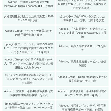
介護中もしくは過去に介護をした管理職
Akkodis、技術系人財の育成でMIT
600名を対象にした「介護と仕事の両立
Initiative on Digital Economy (IDE) と協業
に関する調査」
女性管理職を対象にした意識調査（2018
全国の小中学生1,800人を対象にした
年・2021年比較）
「将来就きたい仕事」に関する調査
Adecco、「人財躍動化」を促進するス
Adecco Group、ウクライナ難民のため
キリング事業「Adecco Academy」を開
の雇用機会創出を促進
始
Spring転職エージェント、企業の未経験
Adecco、介護人財の派遣サービスを拡
ITエンジニア採用を支援する教育プログ
大
ラム付き人財紹介サービスを開始
Adecco Group、ウクライナ難民への求
​Adecco、事業承継支援サービスの提供
人プラットフォーム提供で受入国での雇
を開始
用機会と人財をつなぐ
部下を持つ管理職1,000名を対象にした
Adecco Group、Denis Machuelを新たな
「コロナ禍での部下のマネジメントに関
最高経営責任者に任命
する調査」
Adecco、宮城県「令和4年度就労移行支
Adecco、宮城県より「令和4年度障害者
援事業所機能強化事業」を受託
雇用プラスワン事業」を受託
Spring転職エージェント、ブランド立ち
Adecco、福岡市の「オンライン活用型
上げ5周年を記念したキャンペーンを開
事業再構築サポート事業」を受託