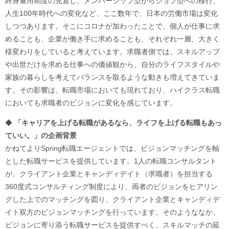
終身雇用制度の見直し、メンバーシップ型からジョブ型への移行、
人生100年時代への変化など、ここ数年で、日本の労働市場は変化
しつつあります。そこにコロナが加わったことで、個人が仕事に求
めることも、企業が働き手に求めることも、それぞれ一層、大きく
様変わりをしていると考えています。求職者側では、スキルアップ
や出世だけを求める仕事への価値観から、自分のライフスタイルや
家族の暮らしを考えてバランスを取るような動きも増えてきていま
す。その影響は、転職市場においても現れており、ハイクラス転職
においても求職者のビジョンに変化を感じています。
◆
「キャリアを上げる転職があるなら、ライフを上げる転職もあっ
ていい。」の企画背景
かねてよりSpring転職エージェントでは、ビジョンマッチングを軸
とした転職サービスを提供しています。1人の転職コンサルタント
が、クライアント企業とキャンディデイト（求職者）を担当する
360度式コンサルティング制度により、両者のビジョンをヒアリン
グした上でのマッチングを図り、クライアント企業とキャンディデ
イト双方のビジョンマッチングを行っています。そのようななか、
ビジョンに寄り添う転職サービスを提供すべく、スキルマッチの延