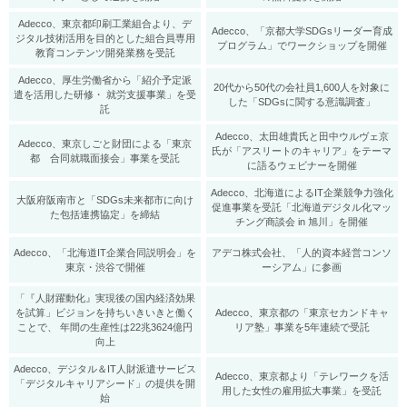
Adecco、東京都印刷工業組合より、デ
Adecco、「京都大学SDGsリーダー育成
ジタル技術活用を目的とした組合員専用
プログラム」でワークショップを開催
教育コンテンツ開発業務を受託
Adecco、厚生労働省から「紹介予定派
20代から50代の会社員1,600人を対象に
遣を活用した研修・ 就労支援事業」を受
した「SDGsに関する意識調査」
託
Adecco、太田雄貴氏と田中ウルヴェ京
Adecco、東京しごと財団による「東京
氏が「アスリートのキャリア」をテーマ
都 合同就職面接会」事業を受託
に語るウェビナーを開催
Adecco、北海道によるIT企業競争力強化
大阪府阪南市と「SDGs未来都市に向け
促進事業を受託「北海道デジタル化マッ
た包括連携協定」を締結
チング商談会 in 旭川」を開催
Adecco、「北海道IT企業合同説明会」を
アデコ株式会社、「人的資本経営コンソ
東京・渋谷で開催
ーシアム」に参画
「『人財躍動化』実現後の国内経済効果
を試算」ビジョンを持ちいきいきと働く
Adecco、東京都の「東京セカンドキャ
ことで、 年間の生産性は22兆3624億円
リア塾」事業を5年連続で受託
向上
Adecco、デジタル＆IT人財派遣サービス
Adecco、東京都より「テレワークを活
「デジタルキャリアシード」の提供を開
用した女性の雇用拡大事業」を受託
始