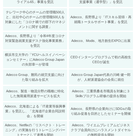
ライアル65」事業を受託
支援事業（通学型）」を受託
テレワーク中心のチームの管理職500人
と、出社中心のチームの管理職500人を
Adecco、長野県より「ITスキル習得・再
対象にした「コロナ禍での部下のマネジ
就職トータルサポート事業」を受託
メントに関する調査」
Adecco、長野県より「令和4年度コロナ
対策緊急就業支援デスク強化事業業務」
Adecco、Modis、地方創生EXPOに出展
を受託
横浜市立大学の「YCUヘルスイノベーシ
CEOインターンプログラムで初の高校生
ョンセミナー」にAdecco Group Japan
CEOが誕生
の矢部章一が登壇
Adecco Group、難民の就労支援に向け
Adecco Group Japan代表の川崎 健一郎
た取り組みを拡大
が、人材派遣協会の会長に就任
Adecco、製造・物流分野の職種に特化
Adecco、三重県桑名市職員を対象に３
した無期雇用派遣サービスを拡大
Skillsプログラム研修の提供を開始
Adecco、北海道による「IT産業等振興事
Adecco、長野県の企業向けにSDGsの取
業」を受託し、「北海道IT企業合同説明
り組み促進を目的としたセミナーを開催
会」を開催
Adecco、Netflixの「リスペクト・トレー
Adecco、ワイエムプレミアムビジネス
ニング」の実施を行うトレーニングパー
クラブ会員向けにハラスメントダイヤル
トナーとして連携を開始
の無料提供を開始