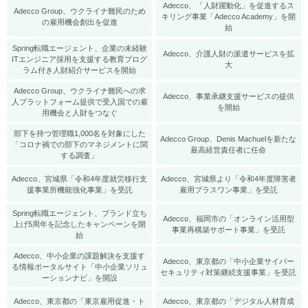
Adecco、「人財躍動化」を促進するス
Adecco Group、ウクライナ難民のため
キリング事業「Adecco Academy」を開
の雇用機会創出を促進
始
Spring転職エージェント、企業の未経験
Adecco、介護人財の派遣サービスを拡
ITエンジニア採用を支援する教育プログ
大
ラム付き人財紹介サービスを開始
Adecco Group、ウクライナ難民への求
​Adecco、事業承継支援サービスの提供
人プラットフォーム提供で受入国での雇
を開始
用機会と人財をつなぐ
部下を持つ管理職1,000名を対象にした
Adecco Group、Denis Machuelを新たな
「コロナ禍での部下のマネジメントに関
最高経営責任者に任命
する調査」
Adecco、宮城県「令和4年度就労移行支
Adecco、宮城県より「令和4年度障害者
援事業所機能強化事業」を受託
雇用プラスワン事業」を受託
Spring転職エージェント、ブランド立ち
Adecco、福岡市の「オンライン活用型
上げ5周年を記念したキャンペーンを開
事業再構築サポート事業」を受託
始
Adecco、中小企業の課題解決を支援す
Adecco、東京都の「中小企業サイバー
る情報ポータルサイト「中小企業ソリュ
セキュリティ対策継続支援事業」を受託
ーションナビ」を開設
Adecco、東京都の「東京雇用促進・ト
Adecco、東京都の「デジタル人材育成