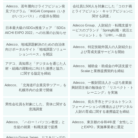
Adecco、若年層向けライフビジョン発
会社員1,500人を対象にした「コロナ禍
見プログラム 「IKIGAI Compass（いき
とライフビジョン・キャリアビジョンに
がいコンパス）」の提供を開始
関する調査」
Adecco Group、人財紹介・転職支援サ
日本最大級のSDGs推進フェア 「SDGs
ービスのブランド「Spring転職・就活エ
AICHI EXPO 2022」への出展のお知らせ
ージェント」を「LHH」へ統合
Adecco、地域課題解決のための自治体
Adecco、特定技能外国人の人財紹介お
向けポータルサイト「地域課題ソリュー
よび育成支援サービスを開始
ションベース」を開設
アデコ、高知県と「デジタルを通じた人
Adecco、補助⾦・助成⾦の申請支援で
材・組織の躍動化に向けた連携と協力」
Scalarと業務提携契約を締結
に関する協定を締結
Adecco、一般財団法人さっぽろ産業振
Adecco、「北海道IT企業見学ツアー」を
興財団主催の勉強会で 「リスペクト・ト
札幌市内の企業で開催
レーニング」を実施
Adecco、長久手市とデジタルトランス
男性会社員を対象にした、育休に関する
フォーメーションの推進およびデジタル
意識調査
人財の育成に関する連携協定を締結
​Adecco、「ハロー！パソコン教室」と
Adecco、東京都の令和4年度「女性しご
生徒の就業・転職支援で提携
とEXPO」実施事業者に選定
Adecco Group Japan、リスキリングの