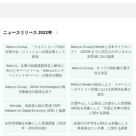
ニュースリリース 2022年
Adecco Group、「クエストカップ2022
Adecco GroupのModisと日本マイクロソ
全国大会」にミッション出題企業として
フト 2025年までに20万人のデジタル人
参加
財育成に向け協業
Adecco、企業の組織課題特定と解決に
Adecco Group、すべての契約書の電子
向けたサーベイツール「Adeccoエンゲ
化を決定
ージメントサーベイ」の提供を開始
AKKAとModisの統合により、スマートイ
Adecco Group、AKKA Technologiesの過
ンダストリー市場における世界的企業が
半数株式の取得を完了
誕生
介護中もしくは過去に介護をした管理職
Akkodis、技術系人財の育成でMIT
600名を対象にした「介護と仕事の両立
Initiative on Digital Economy (IDE) と協業
に関する調査」
女性管理職を対象にした意識調査（2018
全国の小中学生1,800人を対象にした
年・2021年比較）
「将来就きたい仕事」に関する調査