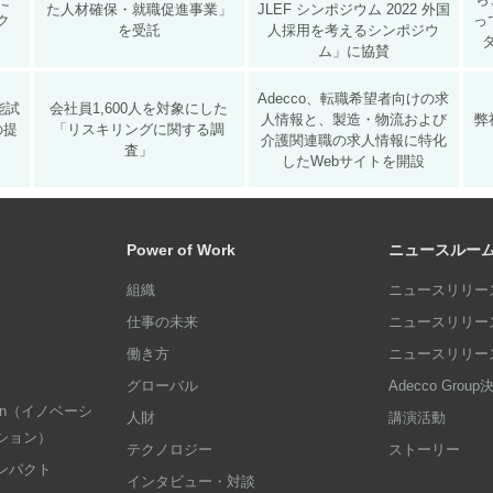
た人材確保・就職促進事業」
JLEF シンポジウム 2022 外国
ク
っ
を受託
人採用を考えるシンポジウ
ム」に協賛
Adecco、転職希望者向けの求
能試
会社員1,600人を対象にした
人情報と、製造・物流および
弊
の提
「リスキリングに関する調
介護関連職の求人情報に特化
査」
したWebサイトを開設
Power of Work
ニュースルー
組織
ニュースリリース
仕事の未来
ニュースリリース
働き方
ニュースリリース
グローバル
Adecco Grou
dation（イノベーシ
人財
講演活動
ション）
テクノロジー
ストーリー
ンパクト
インタビュー・対談