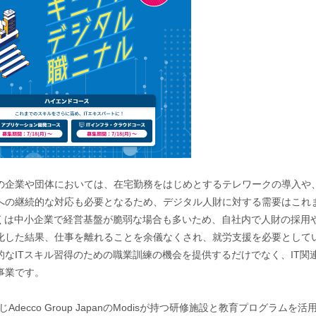
の企業や団体においては、在宅勤務をはじめとするテレワークの導入や
への継続的な対応も必要となるため、デジタル人財に対する需要はこれ
多くは中小企業で経営基盤が脆弱な場合も多いため、自社内で人財の採用
化した結果、仕事を離れることを余儀なくされ、就労支援を必要として
なITスキル習得のための職業訓練の機会を提供するだけでなく、IT関
事業です。
Adecco Group JapanのModisが持つ研修施設と教育プログ