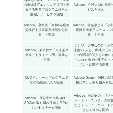
の未経験ITエンジニア採用を支
Adecco、介護人財の派遣
援する教育プログラム付き人
ビスを拡大
財紹介サービスを開始
Adecco、宮城県「令和4年度就
Adecco、宮城県より「令
労移行支援事業所機能強化事
度障害者雇用プラスワン
業」を受託
業」を受託
テレワーク中心のチーム
Adecco、東京都の「東京雇用
理職500人と、出社中心の
促進・トライアル65」事業を
ムの管理職500人を対象に
受託
「コロナ禍での部下のマ
メントに関する調査」
CEOインターンプログラムで
Adecco Group、難民の
初の高校生CEOが誕生
援に向けた取り組みを拡
Adecco、Netflixの「リ
Adecco、長野県の企業向けに
ト・トレーニング」の実
SDGsの取り組み促進を目的と
行うトレーニングパート
したセミナーを開催
として連携を開始