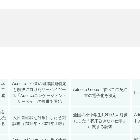
と日本
Adecco、企業の組織課題特定
まで
と解決に向けたサーベイツー
Adecco Group、すべての契約
Te
育成
ル「Adeccoエンゲージメント
書の電子化を決定
サーベイ」の提供を開始
護を
全国の小中学生1,800人を対象
Ad
した
女性管理職を対象にした意識
にした「将来就きたい仕事」
民
する
調査（2018年・2021年比較）
に関する調査
Adecco Group、ウクライナ難
部