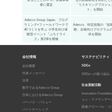
者に選定
「リスキリングプロジェ
ト」を開始
Adecco Group Japan、プログ
ラミング×フィールドワークで
Adecco、特定技能の「技
町づくりを学ぶ 小学生向け体
験」合格向けプログラム
験型イベント『ぷろぐライ
供を開始
ク』第2弾を開催
会社情報
サステナビリティ
SDGs
会社概要
代表メッセージ
SDGsへの取り組み
沿革
社会貢献活動
数字でみるAdecco Group
Innovation Foun
日本におけるAdecco Group
ョン・ファウンデー
パーパス・バリュー
国連グローバル・コ
パートナーシップ