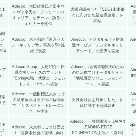
Adecco、太田雄貴氏と田中ウ
A
によ
大阪府阪南市と「SDGs未来都
ルヴェ京氏が「アスリートの
接
市に向けた包括連携協定」を
キャリア」をテーマに語るウ
「
締結
ェビナーを開催
の国
ョン
Adecco、東京都の「東京セカ
Adecco、デジタル＆IT人財派
A
と
ンドキャリア塾」事業を5年連
遣サービス「デジタルキャリ
ー
24
続で受託
アシード」の提供を開始
Adecco Group、人財紹介・転
Adecco、地域課題解決のため
ェア
A
職支援サービスのブランド
の自治体向けポータルサイト
22」
財
「Spring転職・就活エージェン
「地域課題ソリューションベ
ト」を「LHH」へ統合
ース」を開設
Adecco、一般財団法人さっぽ
A
見学
ろ産業振興財団主催の勉強会
男性会社員を対象にした、育
ト
業で
で 「リスペクト・トレーニン
休に関する意識調査
推
グ」を実施
Adecco、一般財団法人 JAPAN
リスキ
Sp
Adecco、東京都しごと財団よ
LEADING EDGE
によ
ャ
り「脱炭素社会の実現に向け
FOUNDATION主催の「第1回
た
ら