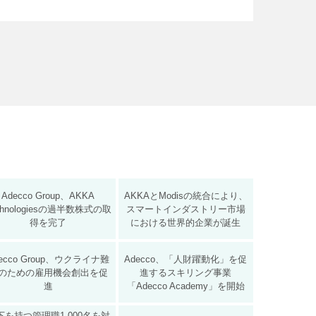
Adecco Group、AKKA
AKKAとModisの統合により、
chnologiesの過半数株式の取
スマートインダストリー市場
得を完了
における世界的企業が誕生
ecco Group、ウクライナ難
Adecco、「人財躍動化」を促
のための雇用機会創出を促
進するスキリング事業
進
「Adecco Academy」を開始
下を持つ管理職1,000名を対