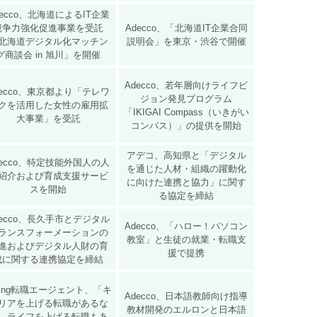
decco、北海道によるIT企業
競争力強化促進事業を受託
Adecco、「北海道IT企業合同
北海道デジタル化マッチン
説明会」を東京・渋谷で開催
グ商談会 in 旭川」を開催
Adecco、若年層向けライフビ
decco、東京都より「テレワ
ジョン発見プログラム
クを活用した女性の雇用拡
「IKIGAI Compass（いきがい
大事業」を受託
コンパス）」の提供を開始
アデコ、高知県と「デジタル
decco、特定技能外国人の人
を通じた人材・組織の躍動化
紹介および育成支援サービ
に向けた連携と協力」に関す
スを開始
る協定を締結
decco、長久手市とデジタル
​Adecco、「ハロー！パソコン
ランスフォーメーションの
教室」と生徒の就業・転職支
進およびデジタル人財の育
援で提携
成に関する連携協定を締結
ring転職エージェント、「キ
Adecco、日本語教師向け指導
リアを上げる転職があるな
教材開発のエルロンと日本語
、ライフを上げる転職もあ