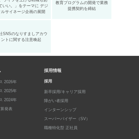
教育プログラムの開発で業務
ていい。」をテーマに デジ
提携契約を締結
タルサイネージ企画の展開
社SNSのなりすましアカウ
ントに関する注意喚起
ム
採用情報
採用
 2026年
 2025年
新卒採用/キャリア採用
 2024年
障がい者採用
p決算発表
インターンシップ
スーパーバイザー（SV）
職種特化型 正社員