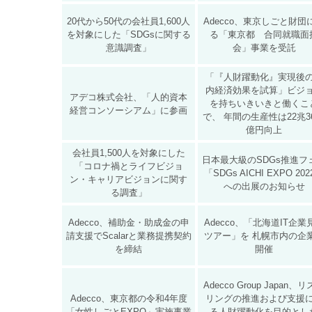
20代から50代の会社員1,600人
Adecco、東京しごと財団
を対象にした「SDGsに関する
る「東京都 合同就職面
意識調査」
会」事業を受託
「『人財躍動化』実現後
内経済効果を試算」ビジ
アデコ株式会社、「人的資本
を持ちいきいきと働くこ
経営コンソーシアム」に参画
で、 年間の生産性は22兆36
億円向上
会社員1,500人を対象にした
日本最大級のSDGs推進フ
「コロナ禍とライフビジョ
「SDGs AICHI EXPO 20
ン・キャリアビジョンに関す
への出展のお知らせ
る調査」
Adecco、補助⾦・助成⾦の申
Adecco、「北海道IT企業
請支援でScalarと業務提携契約
ツアー」を 札幌市内の企
を締結
開催
Adecco Group Japan、
Adecco、東京都の令和4年度
リングの推進および支援
「女性しごとEXPO」実施事業
る人財躍動化を目的とし