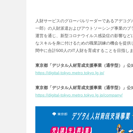
人財サービスのグローバルリーダーであるアデコグ
一郎）の人財派遣およびアウトソーシング事業のブラン
運営を通じ、新型コロナウイルス感染症の影響など
なスキルを身に付けるための職業訓練の機会を提供し
間中に合計500人のIT人財を育成することを目指し
東京都「デジタル人材育成支援事業（通学型）」公式
https://digital-tokyo.metro.tokyo.lg.jp/
東京都「デジタル人材育成支援事業（通学型）」公式
https://digital-tokyo.metro.tokyo.lg.jp/company/