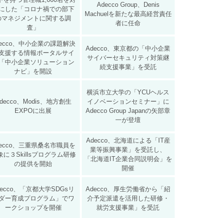
Adecco Group、Denis
にした「コロナ禍での部下
Machuelを新たな最高経営責任
のマネジメントに関する調
者に任命
査」
decco、中小企業の課題解決
Adecco、東京都の「中小企業
支援する情報ポータルサイ
サイバーセキュリティ対策継
「中小企業ソリューション
続支援事業」を受託
ナビ」を開設
横浜市立大学の「YCUヘルス
decco、Modis、地方創生
イノベーションセミナー」に
EXPOに出展
Adecco Group Japanの矢部章
一が登壇
Adecco、北海道による「IT産
decco、三重県桑名市職員を
業等振興事業」を受託し、
象に３Skillsプログラム研修
「北海道IT企業合同説明会」を
の提供を開始
開催
decco、「京都大学SDGsリ
Adecco、厚生労働省から「紹
ダー育成プログラム」でワ
介予定派遣を活用した研修・
ークショップを開催
就労支援事業」を受託