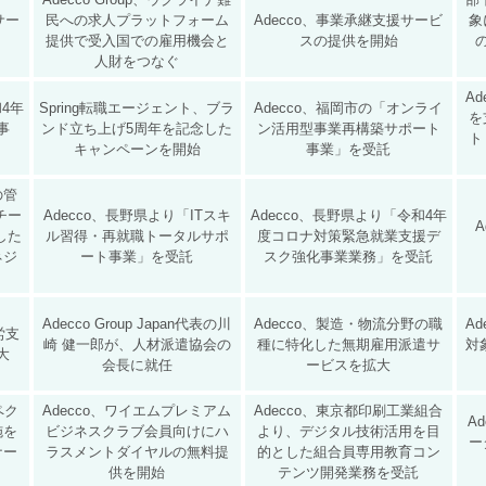
サー
民への求人プラットフォーム
​Adecco、事業承継支援サービ
象
提供で受入国での雇用機会と
スの提供を開始
人財をつなぐ
A
和4年
Spring転職エージェント、ブラ
Adecco、福岡市の「オンライ
を
事
ンド立ち上げ5周年を記念した
ン活用型事業再構築サポート
ト
キャンペーンを開始
事業」を受託
の管
チー
Adecco、長野県より「ITスキ
Adecco、長野県より「令和4年
A
した
ル習得・再就職トータルサポ
度コロナ対策緊急就業支援デ
ネジ
ート事業」を受託
スク強化事業業務」を受託
Adecco Group Japan代表の川
Adecco、製造・物流分野の職
A
就労支
崎 健一郎が、人材派遣協会の
種に特化した無期雇用派遣サ
対
大
会長に就任
ービスを拡大
スペク
Adecco、ワイエムプレミアム
Adecco、東京都印刷工業組合
A
施を
ビジネスクラブ会員向けにハ
より、デジタル技術活用を目
ー
ナー
ラスメントダイヤルの無料提
的とした組合員専用教育コン
供を開始
テンツ開発業務を受託